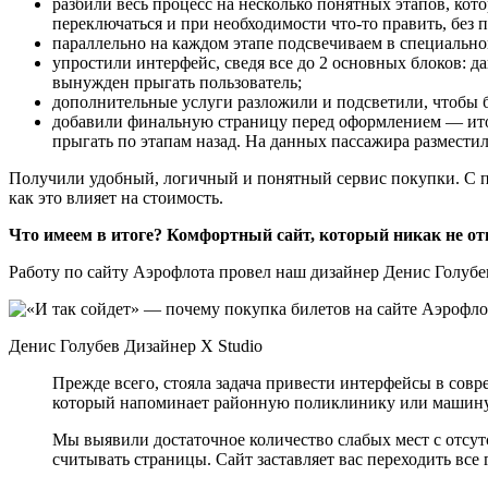
разбили весь процесс на несколько понятных этапов, ко
переключаться и при необходимости что-то править, без 
параллельно на каждом этапе подсвечиваем в специальн
упростили интерфейс, сведя все до 2 основных блоков: д
вынужден прыгать пользователь;
дополнительные услуги разложили и подсветили, чтобы б
добавили финальную страницу перед оформлением — итог
прыгать по этапам назад. На данных пассажира разместил
Получили удобный, логичный и понятный сервис покупки. С п
как это влияет на стоимость.
Что имеем в итоге? Комфортный сайт, который никак не отв
Работу по сайту Аэрофлота провел наш дизайнер Денис Голубев
Денис Голубев Дизайнер X Studio
Прежде всего, стояла задача привести интерфейсы в сов
который напоминает районную поликлинику или машину
Мы выявили достаточное количество слабых мест с отсу
считывать страницы. Сайт заставляет вас переходить все