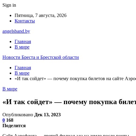
Sign in
Пятница, 7 августа, 2026
Контакты
angelsband.by
Главная
В мире
Новости Бреста и Брестской области
Главная
В мире
«И так сойдет» — почему покупка билетов на сайте Аэро
В мире
«И так сойдет» — почему покупка биле
Опубликовано
Дек 13, 2023
0
168
Поделится
Сайт Аэрофлота — третий филиал ада на земле после почты.