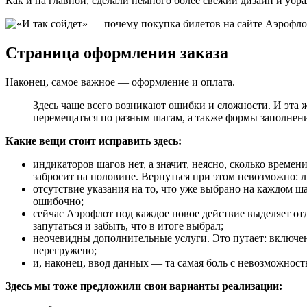
Как и на главной, сделали немного более свежий дизайн и убра
Страница оформления заказа
Наконец, самое важное — оформление и оплата.
Здесь чаще всего возникают ошибки и сложности. И эта 
перемещаться по разным шагам, а также формы заполнения
Какие вещи стоит исправить здесь:
индикаторов шагов нет, а значит, неясно, сколько времен
забросит на половине. Вернуться при этом невозможно: л
отсутствие указания на то, что уже выбрано на каждом ша
ошибочно;
сейчас Аэрофлот под каждое новое действие выделяет от
запутаться и забыть, что в итоге выбрал;
неочевидны дополнительные услуги. Это путает: включен
перегружено;
и, наконец, ввод данных — та самая боль с невозможность
Здесь мы тоже предложили свои варианты реализации: