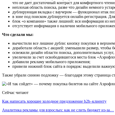
что не дает достаточный контраст для комфортного чтения
неплохая область поиска, разве что дизайн немного устар
дублирующая вкладка с ваучером — функционал итак поз
в зоне под поиском дублируется онлайн-регистрация. Для
блок «о компании» также лишний: вся информация из него
отсутствует информация о наличии мобильного приложени
Что сделали мы:
вычистили все лишние дубли: кнопку покупки в верхнем 
доработали область с акцией: уменьшили размер, чтобы 
освежили дизайн области поиска, дополнительных услуг,
увеличили за счет освободившегося места блок «Аэрофло
добавили рекламу мобильного приложения;
привели нижний блок сайта в порядок: выделили важную
Также убрали синюю подложку — благодаря этому страница ста
Сейчас читают
Как написать хорошее холодное предложение b2b–клиенту
Аналитика рекламы для взрослых: как не слить бюджет из-за…