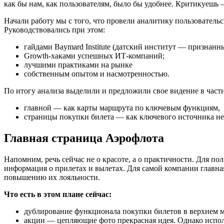
как бы нам, как пользователям, было бы удобнее. Критикуешь 
Начали работу мы с того, что провели аналитику пользователь
Руководствовались при этом:
гайдами Baymard Institute (датский институт — признанн
Growth-хаками успешных ИТ-компаний;
лучшими практиками на рынке
собственным опытом и насмотренностью.
По итогу анализа выделили и предложили свое видение в части
главной — как карты маршрута по ключевым функциям,
страницы покупки билета — как ключевого источника не
Главная страница Аэрофлота
Напомним, речь сейчас не о красоте, а о практичности. Для по
информация о прилетах и вылетах. Для самой компании главна
повышению их лояльности.
Что есть в этом плане сейчас:
дублирование функционала покупки билетов в верхнем ме
акции — цепляющие фото прекрасная идея. Однако исполн