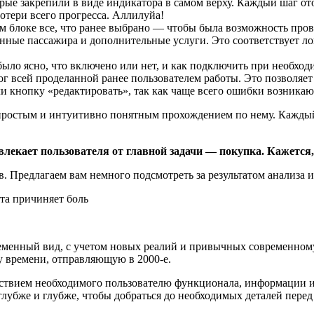
торые закрепили в виде индикатора в самом верху. Каждый шаг 
потери всего прогресса. Аллилуйа!
ом блоке все, что ранее выбрано — чтобы была возможность пр
анные пассажира и дополнительные услуги. Это соответствует л
ыло ясно, что включено или нет, и как подключить при необход
 всей проделанной ранее пользователем работы. Это позволяет 
и кнопку «редактировать», так как чаще всего ошибки возникаю
ростым и интуитивно понятным прохождением по нему. Каждый ш
лекает пользователя от главной задачи — покупка. Кажется,
. Предлагаем вам немного подсмотреть за результатом анализа 
ременный вид, с учетом новых реалий и привычных современному
 времени, отправляющую в 2000-е.
тствием необходимого пользователю функционала, информации и
 глубже и глубже, чтобы добраться до необходимых деталей перед