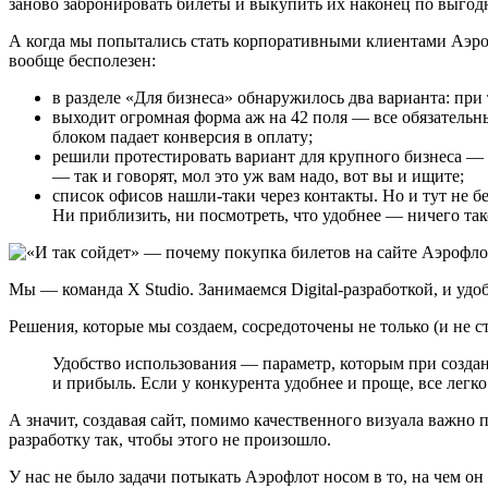
заново забронировать билеты и выкупить их наконец по выгод
А когда мы попытались стать корпоративными клиентами Аэроф
вообще бесполезен:
в разделе «Для бизнеса» обнаружилось два варианта: при
выходит огромная форма аж на 42 поля — все обязательн
блоком падает конверсия в оплату;
решили протестировать вариант для крупного бизнеса — т
— так и говорят, мол это уж вам надо, вот вы и ищите;
список офисов нашли-таки через контакты. Но и тут не 
Ни приблизить, ни посмотреть, что удобнее — ничего тако
Мы — команда X Studio. Занимаемся Digital-разработкой, и удо
Решения, которые мы создаем, сосредоточены не только (и не с
Удобство использования — параметр, которым при создан
и прибыль. Если у конкурента удобнее и проще, все легко
А значит, создавая сайт, помимо качественного визуала важно п
разработку так, чтобы этого не произошло.
У нас не было задачи потыкать Аэрофлот носом в то, на чем он