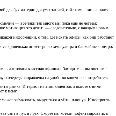
ой для бухгалтерии документацией, сайт компании оказался
помельче — все-таки так много мы пока еще не летаем;
ньше мотивация это делать — следовательно, с каждым новым
икакой информации, о том, где искать офисы, как они работают
ается кривенькая инженерная схема улицы и ближайшего метро.
сайте реализована классная «фишка». Заходите — вы оцените!
ервую очередь направлены на удобство конечного потребителя.
нты рынка. И теряют на этом клиентов, а вместе с ними
ет к нему.
де может забуксовать, выругаться и уйти, плюнув. И построить
вав сайт в пух и прах. Скорее мы хотели пофантазировать, а