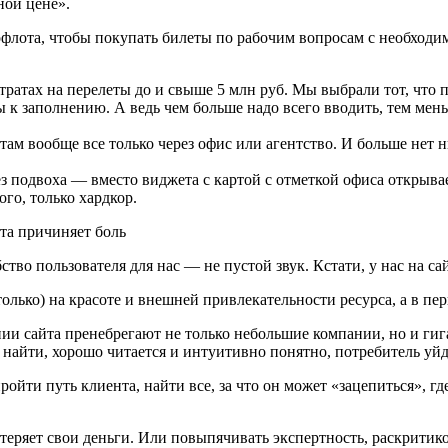
ной цене».
лота, чтобы покупать билеты по рабочим вопросам с необходим
 тратах на перелеты до и свыше 5 млн руб. Мы выбрали тот, что 
ы к заполнению. А ведь чем больше надо всего вводить, тем ме
ам вообще все только через офис или агентство. И больше нет н
без подвоха — вместо виджета с картой с отметкой офиса открыв
го, только хардкор.
бство пользователя для нас — не пустой звук. Кстати, у нас на 
только) на красоте и внешней привлекательности ресурса, а в п
ии сайта пренебрегают не только небольшие компании, но и гига
 найти, хорошо читается и интуитивно понятно, потребитель уйд
ройти путь клиента, найти все, за что он может «зацепиться», г
 теряет свои деньги. Или повыпячивать экспертность, раскритико