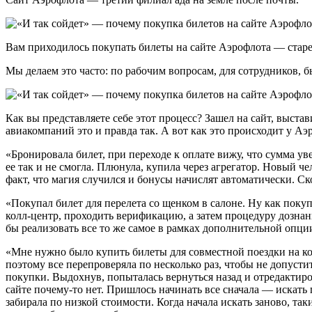
Вам приходилось покупать билеты на сайте Аэрофлота — старей
Мы делаем это часто: по рабочим вопросам, для сотрудников, быв
Как вы представляете себе этот процесс? Зашел на сайт, выст
авиакомпаний это и правда так. А вот как это происходит у Аэ
«Бронировала билет, при переходе к оплате вижу, что сумма ув
ее так и не смогла. Плюнула, купила через агрегатор. Новый ч
факт, что магия случился и бонусы начислят автоматически. Ск
«Покупал билет для перелета со щенком в салоне. Ну как поку
колл-центр, проходить верификацию, а затем процедуру дознан
бы реализовать все то же самое в рамках дополнительной опци
«Мне нужно было купить билеты для совместной поездки на ко
поэтому все перепроверяла по несколько раз, чтобы не допуст
покупки. Выдохнув, попыталась вернуться назад и отредактиро
сайте почему-то нет. Пришлось начинать все сначала — искать
забирала по низкой стоимости. Когда начала искать заново, та