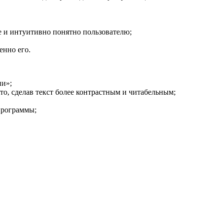
ее и интуитивно понятно пользователю;
енно его.
ии»;
о, сделав текст более контрастным и читабельным;
программы;