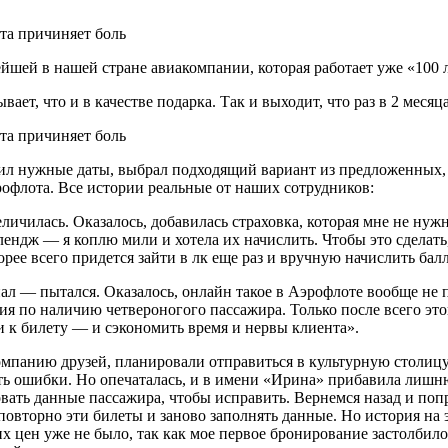
шей в нашей стране авиакомпании, которая работает уже «100 л
ает, что и в качестве подарка. Так и выходит, что раз в 2 месяц
авил нужные даты, выбрал подходящий вариант из предложенных,
рофлота. Все истории реальные от наших сотрудников:
еличилась. Оказалось, добавилась страховка, которая мне не нуж
елендж — я коплю мили и хотела их начислить. Чтобы это сделат
орее всего придется зайти в лк еще раз и вручную начислить бал
пал — пытался. Оказалось, онлайн такое в Аэрофлоте вообще не 
ия по наличию четвероногого пассажира. Только после всего эт
и к билету — и сэкономить время и нервы клиента».
мпанию друзей, планировали отправиться в культурную столицу.
ить ошибки. Но опечаталась, и в имени «Ирина» прибавила лишню
вать данные пассажира, чтобы исправить. Вернемся назад и поп
 повторно эти билеты и заново заполнять данные. Но история на
ких цен уже не было, так как мое первое бронирование застолби