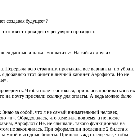
ет создавая будущее»?
а этот квест приходится регулярно проходить.
 ввел данные и нажал «оплатить». На сайтах других
на. Перерыла всю страницу, протыкала все варианты, но убрать
ь, я добавляю этот билет в личный кабинет Аэрофлота. Но не
лы».
провернуть. Чтобы полет состоялся, пришлось пробиваться в их
ого на почту прислали ссылку для оплаты. А ведь можно было
 Знаю за собой, что я не самый внимательный человек,
ю «н». Обрадовалась, что заметила вовремя, а не после
равим, Аэрофлот? Не, не слышали, такого функционала на
 этом не закончилась. При оформлении последние 2 билета я
ло за мной выгодные билеты. Пришлось ждать еще час, чтобы