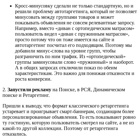
Кросс-минусовку сделали не только стандартную, но и
решили проблему автотаргетинга, который не позволяет
минусовать между группами товаров и может
показывать объявления не совсем релевантные запросу.
Например, вместо «диван с ортопедическим матрасом»
пользователь видел «диван с пружинным матрасом»,
просто потому что он тоже имеется на сайте и
автотаргетинг посчитал его подходящим. Поэтому мы
добавили минус-слова на уровне групп, чтобы
разграничить по ним трафик. Из «ортопедической»
группы заминусовали слово «пружинный» и наоборот.
А в общих запросах отключили показ по обеим
характеристикам. Это важно для понижая отказности и
роста конверсии.
2.
Запустили рекламу
на Поиске, в РСЯ, Динамическом
поиске и Ретаргетинг.
Пришли к выводу, что формат классического ретаргетинга
устаревает и проигрывает смарт-баннерам, создающим более
персонализированные объявления. То есть показывают ровно
ту гостиную, которую пользователь смотрел на сайте, а не из
какой-то другой коллекции. Поэтому от ретаргетинга
отказались.