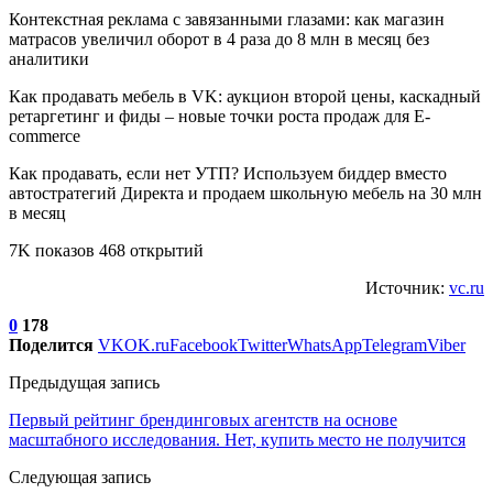
Контекстная реклама с завязанными глазами: как магазин
матрасов увеличил оборот в 4 раза до 8 млн в месяц без
аналитики
Как продавать мебель в VK: аукцион второй цены, каскадный
ретаргетинг и фиды – новые точки роста продаж для E-
commerce
Как продавать, если нет УТП? Используем биддер вместо
автостратегий Директа и продаем школьную мебель на 30 млн
в месяц
7K показов 468 открытий
Источник:
vc.ru
0
178
Поделится
VK
OK.ru
Facebook
Twitter
WhatsApp
Telegram
Viber
Предыдущая запись
Первый рейтинг брендинговых агентств на основе
масштабного исследования. Нет, купить место не получится
Следующая запись