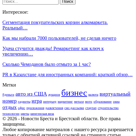
Интересное:
Сегментация покупательских корзин алкомаркета.
Реальный…
Как мы набрали 7000 пользователей, не сделав ничего
Удача стучится дважды! Ремаркетинг как ключ к
увеличению…
Сколько Чемоданов было отмыто за 1 час?
PR в Казахстане для иностранных компаний: краткий обзор…
Метки
бизнес
авто из США
виртуальный
#деньги
аукцион
валюта
номер
игра
гаджеты
интерьер
маркетинг
металл
мото
образование
окна
отдых
офис
приложения
развлечения
смс-рассылки
стартап
строительство
технологии
цветы
шенгенская виза
© 2026 - Новости Бреста и Брестской области. Все права
защищены.
Любое копирование материалов с нашего ресурса разрешается
только с обратной активной ссылкой на страницу статьи.