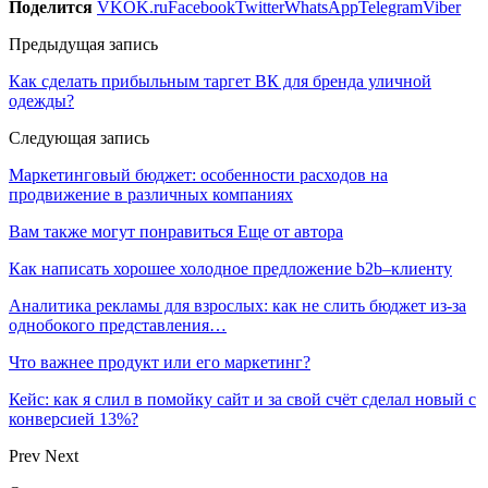
Поделится
VK
OK.ru
Facebook
Twitter
WhatsApp
Telegram
Viber
Предыдущая запись
Как сделать прибыльным таргет ВК для бренда уличной
одежды?
Следующая запись
Маркетинговый бюджет: особенности расходов на
продвижение в различных компаниях
Вам также могут понравиться
Еще от автора
Как написать хорошее холодное предложение b2b–клиенту
Аналитика рекламы для взрослых: как не слить бюджет из-за
однобокого представления…
Что важнее продукт или его маркетинг?
Кейс: как я слил в помойку сайт и за свой счёт сделал новый с
конверсией 13%?
Prev
Next