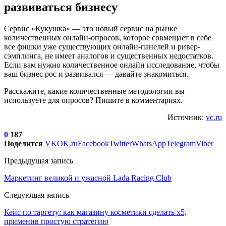
развиваться бизнесу
Сервис «Кукушка» — это новый сервис на рынке
количественных онлайн-опросов, которое совмещает в себе
все фишки уже существующих онлайн-панелей и ривер-
сэмплинга, не имеет аналогов и существенных недостатков.
Если вам нужно количественное онлайн исследование, чтобы
ваш бизнес рос и развивался — давайте знакомиться.
Расскажите, какие количественные методологии вы
используете для опросов? Пишите в комментариях.
Источник:
vc.ru
0
187
Поделится
VK
OK.ru
Facebook
Twitter
WhatsApp
Telegram
Viber
Предыдущая запись
Маркетинг великой и ужасной Lada Racing Club
Следующая запись
Кейс по таргету: как магазину косметики сделать х5,
применив простую стратегию