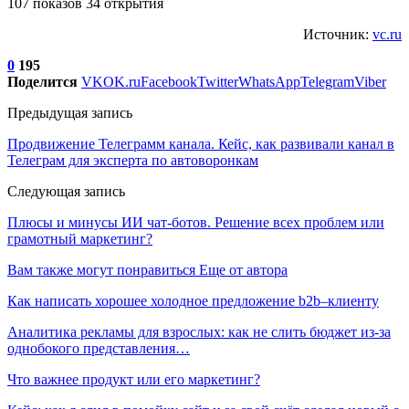
107 показов 34 открытия
Источник:
vc.ru
0
195
Поделится
VK
OK.ru
Facebook
Twitter
WhatsApp
Telegram
Viber
Предыдущая запись
Продвижение Телеграмм канала. Кейс, как развивали канал в
Телеграм для эксперта по автоворонкам
Следующая запись
Плюсы и минусы ИИ чат-ботов. Решение всех проблем или
грамотный маркетинг?
Вам также могут понравиться
Еще от автора
Как написать хорошее холодное предложение b2b–клиенту
Аналитика рекламы для взрослых: как не слить бюджет из-за
однобокого представления…
Что важнее продукт или его маркетинг?