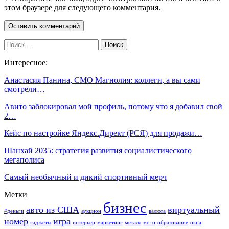
этом браузере для следующего комментария.
Интересное:
Анастасия Панина, СMO Магнолия: коллеги, а вы сами
смотрели…
Авито заблокировал мой профиль, потому что я добавил свой
2…
Кейс по настройке Яндекс.Директ (РСЯ) для продажи…
Шанхай 2035: стратегия развития социалистического
мегаполиса
Самый необычный и дикий спортивный мерч
Метки
бизнес
авто из США
виртуальный
#деньги
аукцион
валюта
номер
игра
гаджеты
интерьер
маркетинг
металл
мото
образование
окна