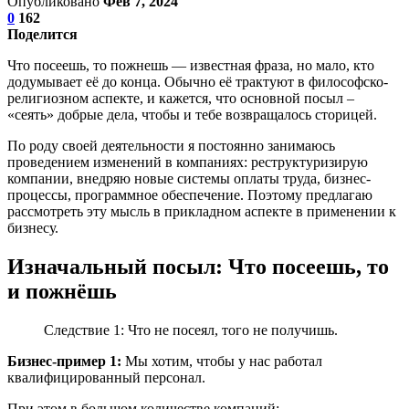
Опубликовано
Фев 7, 2024
0
162
Поделится
Что посеешь, то пожнешь — известная фраза, но мало, кто
додумывает её до конца. Обычно её трактуют в философско-
религиозном аспекте, и кажется, что основной посыл –
«сеять» добрые дела, чтобы и тебе возвращалось сторицей.
По роду своей деятельности я постоянно занимаюсь
проведением изменений в компаниях: реструктуризирую
компании, внедряю новые системы оплаты труда, бизнес-
процессы, программное обеспечение. Поэтому предлагаю
рассмотреть эту мысль в прикладном аспекте в применении к
бизнесу.
Изначальный посыл: Что посеешь, то
и пожнёшь
Следствие 1: Что не посеял, того не получишь.
Бизнес-пример 1:
Мы хотим, чтобы у нас работал
квалифицированный персонал.
При этом в большом количестве компаний: