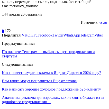
канале, переходи по ссылке, подписывайся и забирай
t.me/merkulov_youtube
144 показа 20 открытий
Источник:
vc.ru
0
172
Поделится
VK
OK.ru
Facebook
Twitter
WhatsApp
Telegram
Viber
Предыдущая запись
По планете Телеграм — выбираем путь продвижения и
стартуем
Следующая запись
Как провести аудит рекламы в Яндекс Директ в 2024 году?
Вам также могут понравиться
Еще от автора
Как написать хорошее холодное предложение b2b–клиенту
Аналитика рекламы для взрослых: как не слить бюджет из-за
однобокого представления…