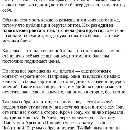
сроки и сколько единиц контента блогер должен разместить у
себя.
Обычно стоимость каждого размещения в контракте ниже,
потому что публикации берутся оптом. Как раз
один из
плюсов контракта в том, что цена фиксируется,
то есть не
возникнет ситуации, когда нужно платить больше за те же
метрики блога.
Блогеры — это наш основной канал, но с каждым разом он
становится всё менее выгодным, потому что блогеры
постоянно поднимают цены.
Но не за все размещения мы платим — еще работаем с
контент-маркетингом. Например, один из классных наших
кейсов — сборка картин по фото медийных людей и лидеров
мнений. Такие видео вирусятся, и медийная персона может
отметить нас в своем аккаунте, например в сторис, бесплатно.
Так, мы собрали картину с певцом Jony, а его фан-клуб
подарил ему эту картину на выступлении, и в итоге сам Jony
отметил нас у себя в сторис. Кроме Jony, мы лично передали
портреты HammAli & Navai, через менеджера — Антону
Шастуну и Арсению Попову, а через фанатку — Люсе
Чеботиной. Еще мы собрали портрет T-killah, выяснили, на