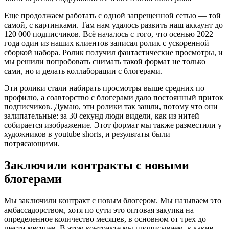
Еще продолжаем работать с одной запрещенной сетью — той
самой, с картинками. Там нам удалось развить наш аккаунт до
120 000 подписчиков. Всё началось с того, что осенью 2022
года один из наших клиентов записал ролик с ускоренной
сборкой набора. Ролик получил фантастические просмотры, и
мы решили попробовать снимать такой формат не только
сами, но и делать коллаборации с блогерами.
Эти ролики стали набирать просмотры выше средних по
профилю, а соавторство с блогерами дало постоянный приток
подписчиков. Думаю, эти ролики так зашли, потому что они
залипательные: за 30 секунд люди видели, как из нитей
собирается изображение. Этот формат мы также разместили у
художников в youtube shorts, и результаты были
потрясающими.
Заключили контракты с новыми
блогерами
Мы заключили контракт с новым блогером. Мы называем это
амбассадорством, хотя по сути это оптовая закупка на
определенное количество месяцев, в основном от трех до
шести месяцев. В этом контракте мы прописываем, в какие