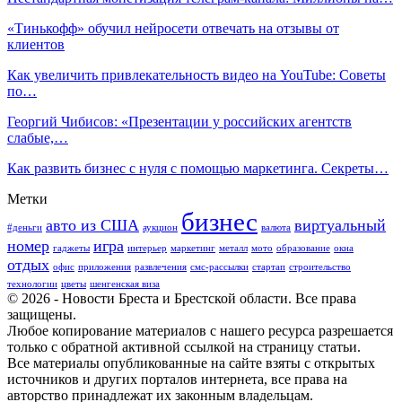
«Тинькофф» обучил нейросети отвечать на отзывы от
клиентов
Как увеличить привлекательность видео на YouTube: Советы
по…
Георгий Чибисов: «Презентации у российских агентств
слабые,…
Как развить бизнес с нуля с помощью маркетинга. Секреты…
Метки
бизнес
авто из США
виртуальный
#деньги
аукцион
валюта
номер
игра
гаджеты
интерьер
маркетинг
металл
мото
образование
окна
отдых
офис
приложения
развлечения
смс-рассылки
стартап
строительство
технологии
цветы
шенгенская виза
© 2026 - Новости Бреста и Брестской области. Все права
защищены.
Любое копирование материалов с нашего ресурса разрешается
только с обратной активной ссылкой на страницу статьи.
Все материалы опубликованные на сайте взяты с открытых
источников и других порталов интернета, все права на
авторство принадлежат их законным владельцам.