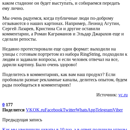
каком стадионе он будет выступать, и собираемся передать
ему лично.
Мы очень радуемся, когда публичные люди по-доброму
отзываются о наших картинах. Например, Леонид Агутин,
Сергей Лазарев, Кристина Си и другие оставили
комментарии, а Роман Каграманов и Эльдар Джарахов еще и
сделали репосты.
Недавно протестировали еще один формат: выходили на
улицы с готовым портретом из набора RingString, подходили к
людям и задавали вопросы, и если человек отвечал на все,
дарили картину. Было очень здорово!
Поделитесь в комментариях, как вам наш продукт? Если
пробовали разные рекламные каналы, делитесь опытом, будем
рады пообщаться в комментариях!
Источник:
vc.ru
0
177
Поделится
VK
OK.ru
Facebook
Twitter
WhatsApp
Telegram
Viber
Предыдущая запись
Как мы увеличили охваты в 10 раз, а в ответ получили угрозы