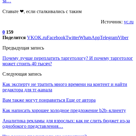
за…
Ставьте ❤, если сталкивались с таким
Источник:
vc.ru
0
159
Поделится
VK
OK.ru
Facebook
Twitter
WhatsApp
Telegram
Viber
Предыдущая запись
Почему лучше переплатить таргетологу? И почему таргетолог
может стоить 40 тысяч?
Следующая запись
Как эксперту не тратить много времени на контент и найти
редактора для тг-канала
Вам также могут понравиться
Еще от автора
Как написать хорошее холодное предложение b2b–клиенту
Аналитика рекламы для взрослых: как не слить бюджет из-за
однобокого представления…