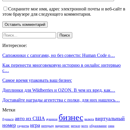
Сохраните мое имя, адрес электронной почты и веб-сайт в
этом браузере для следующего комментария.
Интересное:
Сапожники с сапогами, но без совести: Human Code о…
Как перенести многовековую историю в онлайн: интервью
с…
Самое время упаковать ваш бизнес
Диплинки для Wildberries и OZON. В чем их вред, как…
Доставайте награды агентства с полки, для них нашлось…
Метки
бизнес
авто из США
виртуальный
#деньги
аукцион
валюта
номер
игра
гаджеты
интерьер
маркетинг
металл
мото
образование
окна