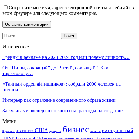
Сохраните мое имя, адрес электронной почты и веб-сайт в
этом браузере для следующего комментария.
Интересное:
Тренды в рекламе на 2023-2024 год или почему личность…
От “Пиши, сокращай” до “Читай, сокращай”. Как
таргетологу…
«Тайный орден айтишников»: собрали 2000 человек на
ночной…
Интерьер как отражение современного образа жизни
За кулисами экспертного контента: расходы на создание…
Метки
бизнес
авто из США
виртуальный
#деньги
аукцион
валюта
номер
игра
гаджеты
интерьер
маркетинг
металл
мото
образование
окна