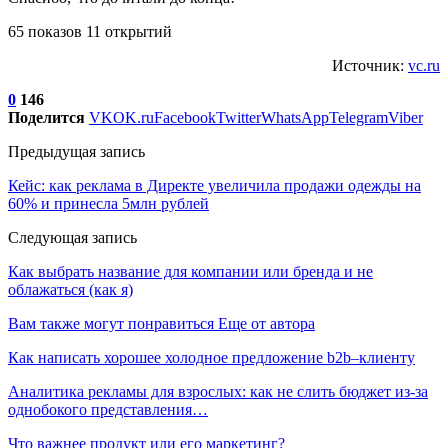
65 показов 11 открытий
Источник:
vc.ru
0
146
Поделится
VK
OK.ru
Facebook
Twitter
WhatsApp
Telegram
Viber
Предыдущая запись
Кейс: как реклама в Директе увеличила продажи одежды на
60% и принесла 5млн рублей
Следующая запись
Как выбрать название для компании или бренда и не
облажаться (как я)
Вам также могут понравиться
Еще от автора
Как написать хорошее холодное предложение b2b–клиенту
Аналитика рекламы для взрослых: как не слить бюджет из-за
однобокого представления…
Что важнее продукт или его маркетинг?