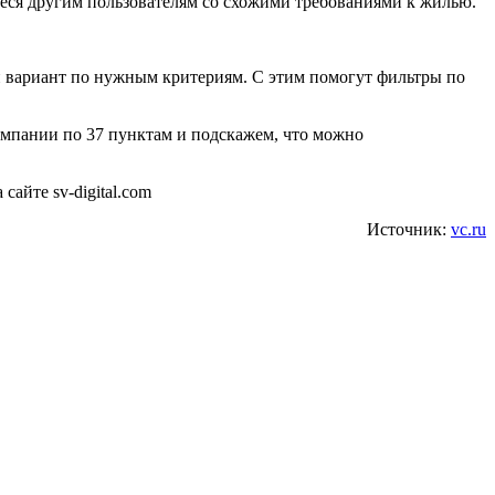
еся другим пользователям со схожими требованиями к жилью.
ой вариант по нужным критериям. С этим помогут фильтры по
кампании по 37 пунктам и подскажем, что можно
сайте sv-digital.com
Источник:
vc.ru