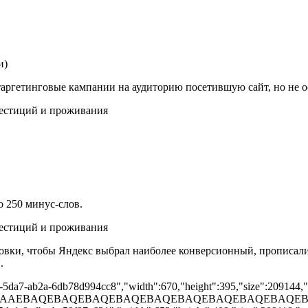
и)
ргетинговые кампании на аудиторию посетившую сайт, но не 
о 250 минус-слов.
овки, чтобы Яндекс выбрал наиболее конверсионный, прописал
.
d-5da7-ab2a-6db78d994cc8","width":670,"height":395,"size":209144,"ty
AAD/2wBDAAEBAQEBAQEBAQEBAQEBAQEBAQEBAQEBAQEBAQ