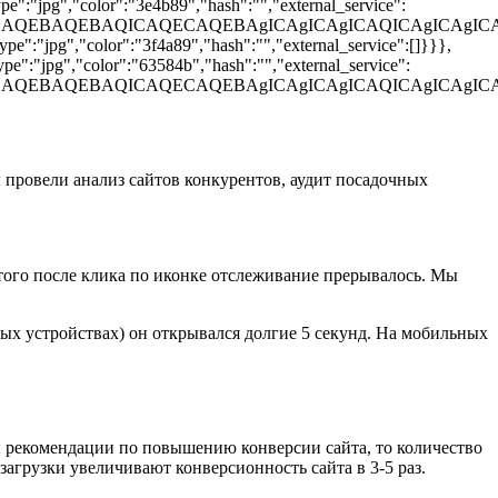
e":"jpg","color":"3e4b89","hash":"","external_service":
BAQEBAQEBAQICAQECAQEBAgICAgICAgICAQICAgICAgICAg
e":"jpg","color":"3f4a89","hash":"","external_service":[]}}},
pe":"jpg","color":"63584b","hash":"","external_service":
AQEBAQEBAQICAQECAQEBAgICAgICAgICAQICAgICAgICAgL
ы провели анализ сайтов конкурентов, аудит посадочных
 того после клика по иконке отслеживание прерывалось. Мы
ьных устройствах) он открывался долгие 5 секунд. На мобильных
ны рекомендации по повышению конверсии сайта, то количество
агрузки увеличивают конверсионность сайта в 3-5 раз.