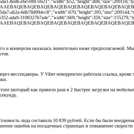
5da1-8edb-ebe59f87e621","width":652,"height":408,"size":209118,"typ
AD/2wBDAAEBAQEBAQEBAQEBAQEBAQEBAQEBAQEBAQEBAQE
-5da7-ab2a-6db78d994cc8","width":670,"height":395,"size":209144,"typ
-5352-ada9-3108327b7a4e","width":669,"height":359,"size":155279,"ty
AD/2wBDAAEBAQEBAQEBAQEBAQEBAQEBAQEBAQEBAQEBAQEB
его и конверсия оказалась значительно ниже предполагаемой. М
ктов.
через мессенджеры. У Viber некорректно работала ссылка, кроме
нки.
ктопе (который как правило раза в 2 быстрее загрузки на мобил
секунду.
 Стоимость лида составила 10 839 рублей. Если бы были внедре
анение ошибок на посадочных страницах и повышение скорости з