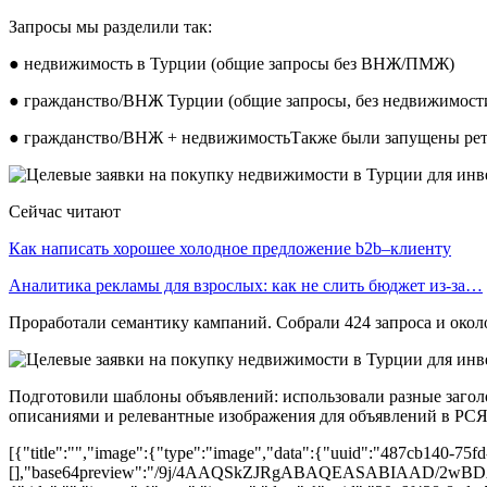
Запросы мы разделили так:
● недвижимость в Турции (общие запросы без ВНЖ/ПМЖ)
● гражданство/ВНЖ Турции (общие запросы, без недвижимост
● гражданство/ВНЖ + недвижимостьТакже были запущены рета
Сейчас читают
Как написать хорошее холодное предложение b2b–клиенту
Аналитика рекламы для взрослых: как не слить бюджет из-за…
Проработали семантику кампаний. Собрали 424 запроса и окол
Подготовили шаблоны объявлений: использовали разные загол
описаниями и релевантные изображения для объявлений в РСЯ
[{"title":"","image":{"type":"image","data":{"uuid":"487cb140-75f
[],"base64preview":"/9j/4AAQSkZJRgABAQEASABI