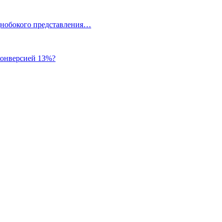
однобокого представления…
 конверсией 13%?