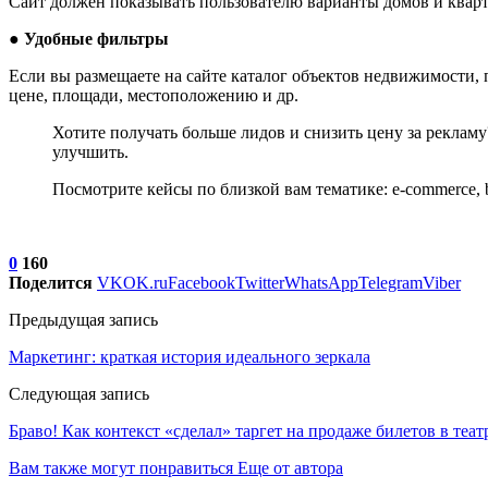
Сайт должен показывать пользователю варианты домов и квар
● Удобные фильтры
Если вы размещаете на сайте каталог объектов недвижимости, 
цене, площади, местоположению и др.
Хотите получать больше лидов и снизить цену за реклам
улучшить.
Посмотрите кейсы по близкой вам тематике: e-commerce, b2
0
160
Поделится
VK
OK.ru
Facebook
Twitter
WhatsApp
Telegram
Viber
Предыдущая запись
Маркетинг: краткая история идеального зеркала
Следующая запись
Браво! Как контекст «сделал» таргет на продаже билетов в теат
Вам также могут понравиться
Еще от автора