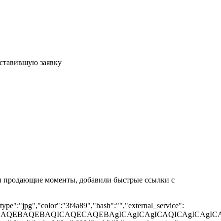
оставившую заявку
и продающие моменты, добавили быстрые ссылки с
pe":"jpg","color":"3f4a89","hash":"","external_service":
EBAQEBAQEBAQICAQECAQEBAgICAgICAgICAQICAgICAgIC