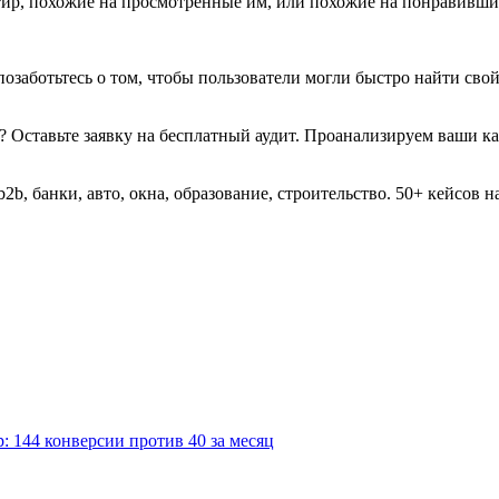
тир, похожие на просмотренные им, или похожие на понравивши
позаботьтесь о том, чтобы пользователи могли быстро найти св
у? Оставьте заявку на бесплатный аудит. Проанализируем ваши 
b, банки, авто, окна, образование, строительство. 50+ кейсов на 
р: 144 конверсии против 40 за месяц