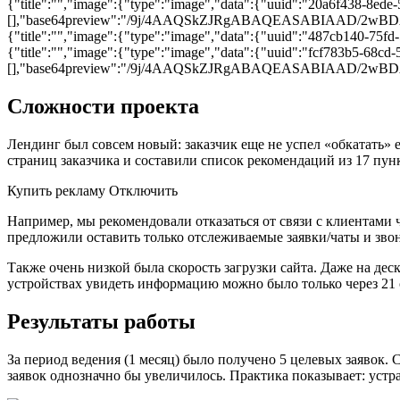
{"title":"","image":{"type":"image","data":{"uuid":"20a6f438-8ede-
[],"base64preview":"/9j/4AAQSkZJRgABAQEASABIA
{"title":"","image":{"type":"image","data":{"uuid":"487cb140-75fd
{"title":"","image":{"type":"image","data":{"uuid":"fcf783b5-68cd
[],"base64preview":"/9j/4AAQSkZJRgABAQEASABIA
Сложности проекта
Лендинг был совсем новый: заказчик еще не успел «обкатать» 
страниц заказчика и составили список рекомендаций из 17 пун
Купить рекламу Отключить
Например, мы рекомендовали отказаться от связи с клиентами 
предложили оставить только отслеживаемые заявки/чаты и зво
Также очень низкой была скорость загрузки сайта. Даже на дес
устройствах увидеть информацию можно было только через 21 
Результаты работы
За период ведения (1 месяц) было получено 5 целевых заявок.
заявок однозначно бы увеличилось. Практика показывает: устр