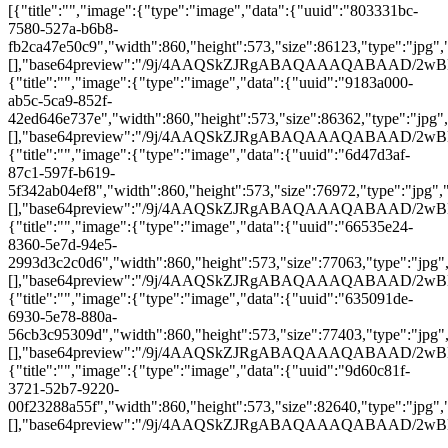
[{"title":"","image":{"type":"image","data":{"uuid":"803331bc-
7580-527a-b6b8-
fb2ca47e50c9","width":860,"height":573,"size":86123,"type":"jpg","
[],"base64preview":"/9j/4AAQSkZJRgABAQAAAQABA
{"title":"","image":{"type":"image","data":{"uuid":"9183a000-
ab5c-5ca9-852f-
42ed646e737e","width":860,"height":573,"size":86362,"type":"jpg",
[],"base64preview":"/9j/4AAQSkZJRgABAQAAAQAB
{"title":"","image":{"type":"image","data":{"uuid":"6d47d3af-
87c1-597f-b619-
5f342ab04ef8","width":860,"height":573,"size":76972,"type":"jpg","
[],"base64preview":"/9j/4AAQSkZJRgABAQAAAQABA
{"title":"","image":{"type":"image","data":{"uuid":"66535e24-
8360-5e7d-94e5-
2993d3c2c0d6","width":860,"height":573,"size":77063,"type":"jpg","
[],"base64preview":"/9j/4AAQSkZJRgABAQAAAQABA
{"title":"","image":{"type":"image","data":{"uuid":"635091de-
6930-5e78-880a-
56cb3c95309d","width":860,"height":573,"size":77403,"type":"jpg",
[],"base64preview":"/9j/4AAQSkZJRgABAQAAAQABA
{"title":"","image":{"type":"image","data":{"uuid":"9d60c81f-
3721-52b7-9220-
00f23288a55f","width":860,"height":573,"size":82640,"type":"jpg","
[],"base64preview":"/9j/4AAQSkZJRgABAQAAAQABA