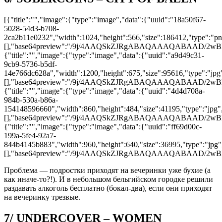
[{"title":"","image":{"type":"image","data":{"uuid":"18a50f67-
5028-54d3-b708-
2ca2b11e0232","width":1024,"height":566,"size":186412,"type":"png
[],"base64preview":"/9j/4AAQSkZJRgABAQAAAQAB
{"title":"","image":{"type":"image","data":{"uuid":"a9d49c31-
9cb9-5736-b5df-
14e766dc628a","width":1200,"height":675,"size":95616,"type":"jpg",
[],"base64preview":"/9j/4AAQSkZJRgABAQAAAQAB
{"title":"","image":{"type":"image","data":{"uuid":"4d4d708a-
984b-530a-b86a-
154148596660","width":860,"height":484,"size":41195,"type":"jpg","
[],"base64preview":"/9j/4AAQSkZJRgABAQAAAQABA
{"title":"","image":{"type":"image","data":{"uuid":"ff69d00c-
199a-5fe4-92a7-
844b4145b883","width":960,"height":640,"size":36995,"type":"jpg",
[],"base64preview":"/9j/4AAQSkZJRgABAQAAAQABA
Проблема — подростки приходят на вечеринки уже бухие (а
как иначе-то?!). И в небольшом бельгийском городке решили
раздавать алкоголь бесплатно (бокал-два), если они приходят
на вечеринку трезвые.
7/ UNDERCOVER – WOMEN