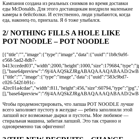
Кампания создана из реальных снимков во время доставки
еды McDonalds. Для этого доставщикам внедрили маленькие
камеры в бейсболки. И естественно, люди улыбаются, когда
еда, наконец-то, приехала. Я б тоже улыбался.
2/ NOTHING FILLS A HOLE LIKE
POT NOODLE – POT NOODLE
[{"title":"","image":{"type":"image","data":{"uuid":"1b8c9a9f-
e568-5ad2-8db7-
b413cceded03","width":2000,"height":1000,"size":179684,"type":"jp
[],"base64preview":"/9j/4AAQSkZJRgABAQAAAQAB
{"title":"","image":{"type":"image","data":{"uuid":"583c9bd7-
c026-542f-b91c-
42ec01a4cdae","width":811,"height":456,"size":60794,"type":"jpg","
[],"base64preview":"/9j/4AAQSkZJRgABAQAAAQAB
Чтобы продемонстрировать, что лапша POT NOODLE лучше
всего заполняет пустоту в желудке — ребята заполнили этой
лапшой все возможные дырки и пустоты. Мое любимое —
стиральная машина, забитая лапшой. Это так странно и
одновременно так офигенно!