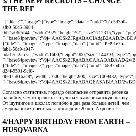
3/THE NEW RECRUITS – CHANGE
THE REF
[{"title":"","image":{"type":"image","data":{"uuid":"b1c5d3b0-
afb0-56c6-8984-
9d21a06f5f44","width":925,"height":521,"size":712315,"type":"png"
[],"base64preview":"/9j/4AAQSkZJRgABAQIAdgB
{"title":"","image":{"type":"image","data":{"uuid":"f9391e7b-
fab1-56a9-a947-
5da17ef2a57a","width":1600,"height":900,"size":144393,"type":"jpg"
[],"base64preview":"/9j/4AAQSkZJRgABAQAAAQABA
{"title":"","image":{"type":"image","data":{"uuid":"6897b455-
d24f-5501-9ef8-
dfed758162c8","width":1600,"height":900,"size":1009432,"type":"jp
[],"base64preview":"/9j/4AAQSkZJRgABAQEASABIAA
Согласно статистике, гораздо безопаснее отправить ребенка
на войну, чем отправить его учиться в американскую школу.
От шутингов в школах погибло в два раза больше детей, чем
американских военных за последние 20 лет. Ахренеть!
4/HAPPY BIRTHDAY FROM EARTH –
HUSQVARNA