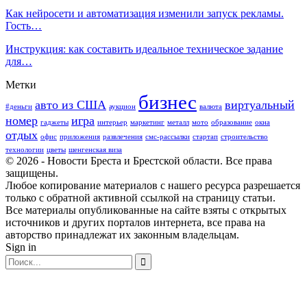
Как нейросети и автоматизация изменили запуск рекламы.
Гость…
Инструкция: как составить идеальное техническое задание
для…
Метки
бизнес
авто из США
виртуальный
#деньги
аукцион
валюта
номер
игра
гаджеты
интерьер
маркетинг
металл
мото
образование
окна
отдых
офис
приложения
развлечения
смс-рассылки
стартап
строительство
технологии
цветы
шенгенская виза
© 2026 - Новости Бреста и Брестской области. Все права
защищены.
Любое копирование материалов с нашего ресурса разрешается
только с обратной активной ссылкой на страницу статьи.
Все материалы опубликованные на сайте взяты с открытых
источников и других порталов интернета, все права на
авторство принадлежат их законным владельцам.
Sign in