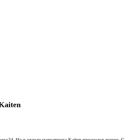
Kaiten
икс24. Но в отделе маркетинга Kaiten прижился лучше. С