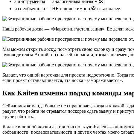
а инструменты — аналогичным значком 🛠;
из необычного — HR в виде кимоно 🥋 и так далее.
Наша рабочая доска — «Маркетинг/детализация». Ее делят межд
Мы можем открыть доску, посмотреть свою колонку и сразу понят
руководителем Анной, но она сейчас занята, тогда я перемещаю
Бывает, что одной карточки для проекта недостаточно. Тогда п
если проект останавливается, эта доска «замораживается».
Как Kaiten изменил подход команды ма
Сейчас моя команда больше не спрашивает, когда и к какой зад
радует, что ребята не стремятся поскорее сдать задачу и прис
круче работать.
Я даже в личной жизни активно использую Kaiten — он помогает
собранности, последовательности и других чертах моего характ