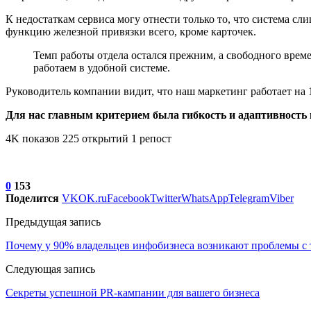
К недостаткам сервиса могу отнести только то, что система сл
функцию железной привязки всего, кроме карточек.
Темп работы отдела остался прежним, а свободного врем
работаем в удобной системе.
Руководитель компании видит, что наш маркетинг работает на 
Для нас главным критерием была гибкость и адаптивность 
4K показов 225 открытий 1 репост
0
153
Поделится
VK
OK.ru
Facebook
Twitter
WhatsApp
Telegram
Viber
Предыдущая запись
Почему у 90% владельцев инфобизнеса возникают проблемы с
Следующая запись
Секреты успешной PR-кампании для вашего бизнеса