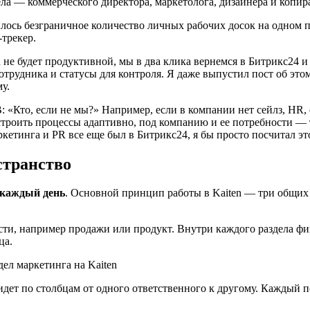
ла — коммерческого директора, маркетолога, дизайнера и копир
илось безграничное количество личных рабочих досок на одном 
-трекер.
n не будет продуктивной, мы в два клика вернемся в Битрикс24 и
трудника и статусы для контроля. Я даже выпустил пост об этом
у.
 «Кто, если не мы?» Например, если в компании нет сейлз, HR,
ыстроить процессы адаптивно, под компанию и ее потребности 
кетинга и PR все еще был в Битрикс24, я бы просто посчитал э
странство
 каждый день
. Основной принцип работы в Kaiten — три общих 
сти, например продажи или продукт. Внутри каждого раздела фи
ца.
 идет по столбцам от одного ответственного к другому. Каждый 