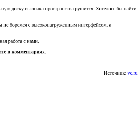
льную доску и логика пространства рушится. Хотелось бы найти
мы не боремся с высоконагруженным интерфейсом, а
ая работа с нами.
жите в комментария
х.
Источник:
vc.ru