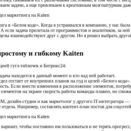
аем задачи, а еще привлекаем к креативным мозгоштурмам даже
а в «Белом коде». Когда я устраивался в компанию, у нас была 
 А если задача прилетала от программистов и аналитиков, за не
тделы взаимодействуют друг с другом. Но я решил выбрать друго
ростому и гибкому Kaiten
цией гугл-табличек и Битрикс24:
задача находится в данный момент и кто над ней работает.
дел отстает от внутренних планов на год и целей «Белого кода».
ость. Если внести изменения в расположение элементов, потреб
элементов на экране скорость работы команды плавно, но снижа
 SMM, дизайн-студии и как маркетолог у другого IT-интегратора 
отдела. Например, составлять контент-план постов для соцсетей 
й вариант, чтобы постоянно им пользоваться и не терять прогре