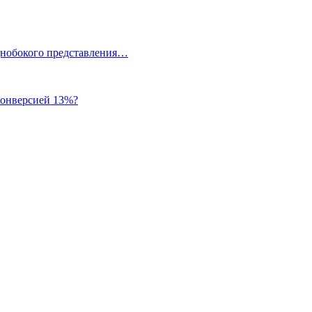
однобокого представления…
 конверсией 13%?