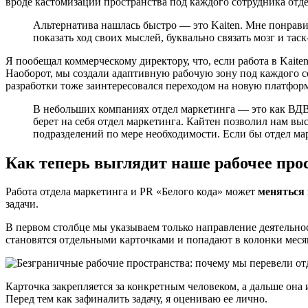
вроде кастомизации пространства под каждого сотрудника отде
Альтернатива нашлась быстро — это Kaiten. Мне понрав
показать ход своих мыслей, буквально связать мозг и таск
Я пообещал коммерческому директору, что, если работа в Kaite
Наоборот, мы создали адаптивную рабочую зону под каждого со
разработки тоже заинтересовался переходом на новую платформ
В небольших компаниях отдел маркетинга — это как ВДВ:
берет на себя отдел маркетинга. Кайтен позволил нам в
подразделений по мере необходимости. Если бы отдел мар
Как теперь выглядит наше рабочее про
Работа отдела маркетинга и PR «Белого кода» может
меняться
задачи.
В первом столбце мы указываем только направление деятельно
становятся отдельными карточками и попадают в колонки меся
Карточка закрепляется за конкретным человеком, а дальше она
Перед тем как зафиналить задачу, я оцениваю ее лично.