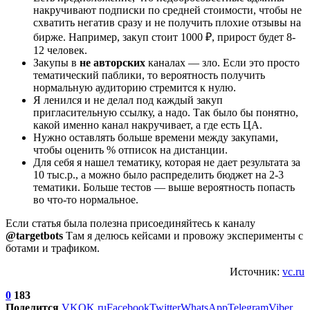
накручивают подписки по средней стоимости, чтобы не
схватить негатив сразу и не получить плохие отзывы на
бирже. Например, закуп стоит 1000 ₽, прирост будет 8-
12 человек.
Закупы в
не авторских
каналах — зло. Если это просто
тематический паблики, то вероятность получить
нормальную аудиторию стремится к нулю.
Я ленился и не делал под каждый закуп
пригласительную ссылку, а надо. Так было бы понятно,
какой именно канал накручивает, а где есть ЦА.
Нужно оставлять больше времени между закупами,
чтобы оценить % отписок на дистанции.
Для себя я нашел тематику, которая не дает результата за
10 тыс.р., а можно было распределить бюджет на 2-3
тематики. Больше тестов — выше вероятность попасть
во что-то нормальное.
Если статья была полезна присоединяйтесь к каналу
@targetbots
Там я делюсь кейсами и провожу эксперименты с
ботами и трафиком.
Источник:
vc.ru
0
183
Поделится
VK
OK.ru
Facebook
Twitter
WhatsApp
Telegram
Viber