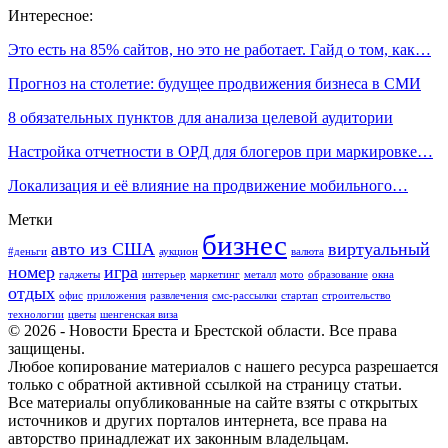
Интересное:
Это есть на 85% сайтов, но это не работает. Гайд о том, как…
Прогноз на столетие: будущее продвижения бизнеса в СМИ
8 обязательных пунктов для анализа целевой аудитории
Настройка отчетности в ОРД для блогеров при маркировке…
Локализация и её влияние на продвижение мобильного…
Метки
бизнес
авто из США
виртуальный
#деньги
аукцион
валюта
номер
игра
гаджеты
интерьер
маркетинг
металл
мото
образование
окна
отдых
офис
приложения
развлечения
смс-рассылки
стартап
строительство
технологии
цветы
шенгенская виза
© 2026 - Новости Бреста и Брестской области. Все права
защищены.
Любое копирование материалов с нашего ресурса разрешается
только с обратной активной ссылкой на страницу статьи.
Все материалы опубликованные на сайте взяты с открытых
источников и других порталов интернета, все права на
авторство принадлежат их законным владельцам.