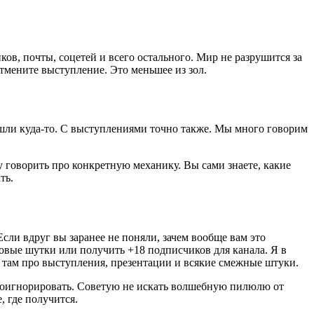
ков, почты, соцетей и всего остального. Мир не разрушится за
отмените выступление. Это меньшее из зол.
пошли куда-то. С выступлениями точно также. Мы много говорим
у говорить про конкретную механику. Вы сами знаете, какие
ть.
Если вдруг вы заранее не поняли, зачем вообще вам это
овые шутки или получить +18 подписчиков для канала. Я в
там про выступления, презентации и всякие смежные штуки.
проигнорировать. Советую не искать волшебную пилюлю от
 где получится.