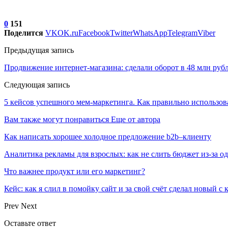
0
151
Поделится
VK
OK.ru
Facebook
Twitter
WhatsApp
Telegram
Viber
Предыдущая запись
Продвижение интернет-магазина: сделали оборот в 48 млн руб
Следующая запись
5 кейсов успешного мем-маркетинга. Как правильно использо
Вам также могут понравиться
Еще от автора
Как написать хорошее холодное предложение b2b–клиенту
Аналитика рекламы для взрослых: как не слить бюджет из-за 
Что важнее продукт или его маркетинг?
Кейс: как я слил в помойку сайт и за свой счёт сделал новый с
Prev
Next
Оставьте ответ