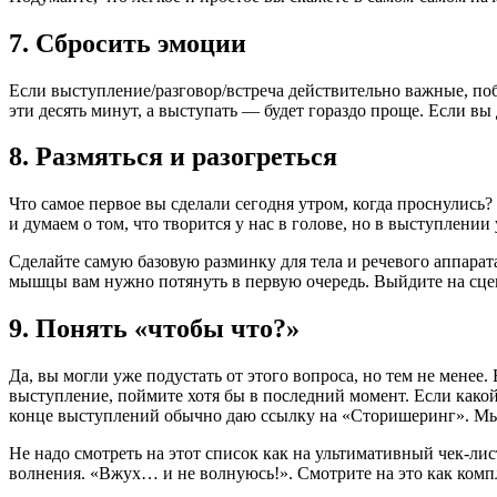
7. Сбросить эмоции
Если выступление/разговор/встреча действительно важные, побу
эти десять минут, а выступать — будет гораздо проще. Если вы
8. Размяться и разогреться
Что самое первое вы сделали сегодня утром, когда проснулись
и думаем о том, что творится у нас в голове, но в выступлении 
Сделайте самую базовую разминку для тела и речевого аппарат
мышцы вам нужно потянуть в первую очередь. Выйдите на сцену
9. Понять «чтобы что?»
Да, вы могли уже подустать от этого вопроса, но тем не менее
выступление, поймите хотя бы в последний момент. Если какой
конце выступлений обычно даю ссылку на «Сторишеринг». Мы
Не надо смотреть на этот список как на ультимативный чек-л
волнения. «Вжух… и не волнуюсь!». Смотрите на это как компл