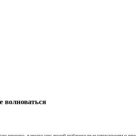
е волноваться
среди прочего, я много учу людей публичным выступлениям и пр