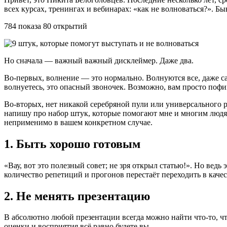
всех курсах, тренингах и вебинарах: «как не волноваться?». Б
784 показа 80 открытий
Но сначала — важный важный дисклеймер. Даже два.
Во-первых, волнение — это нормально. Волнуются все, даже са
волнуетесь, это опасный звоночек. Возможно, вам просто пофи
Во-вторых, нет никакой серебряной пули или универсального ре
напишу про набор штук, которые помогают мне и многим людям,
неприменимо в вашем конкретном случае.
1. Быть хорошо готовым
«Вау, вот это полезный совет; не зря открыл статью!». Но ведь
количество репетиций и прогонов перестаёт переходить в каче
2. Не менять презентацию
В абсолютно любой презентации всегда можно найти что-то, ч
оценки и восприятия всё равно будете вы.