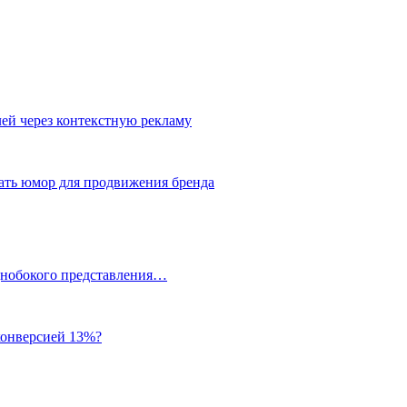
лей через контекстную рекламу
вать юмор для продвижения бренда
однобокого представления…
 конверсией 13%?