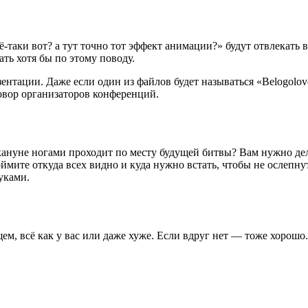
сё-таки вот? а тут точно тот эффект анимации?» будут отвлекат
ать хотя бы по этому поводу.
езентации. Даже если один из файлов будет называться «Belogo
говор организаторов конференций.
кануне ногами проходит по месту будущей битвы? Вам нужно дел
оймите откуда всех видно и куда нужно встать, чтобы не ослепну
руками.
м, всё как у вас или даже хуже. Если вдруг нет — тоже хорошо.