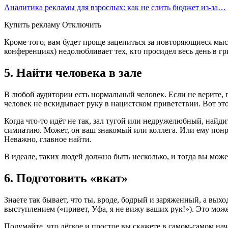
Аналитика рекламы для взрослых: как не слить бюджет из-за…
Купить рекламу Отключить
Кроме того, вам будет проще зацепиться за повторяющиеся мыс
конференциях) недолюбливает тех, кто просидел весь день в грим
5. Найти человека в зале
В любой аудитории есть нормальный человек. Если не верите, 
человек не вскидывает руку в нацистском приветствии. Вот это
Когда что-то идёт не так, зал тугой или недружелюбный, найди
симпатию. Может, он ваш знакомый или коллега. Или ему понра
Неважно, главное найти.
В идеале, таких людей должно быть несколько, и тогда вы може
6. Подготовить «вкат»
Знаете так бывает, что ты, вроде, бодрый и заряженный, а вых
выступлением («привет, Уфа, я не вижу ваших рук!»). Это мож
Подумайте, что лёгкое и простое вы скажете в самом-самом нача