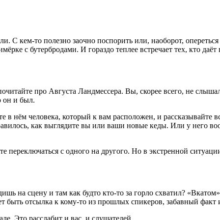
ли. С кем-то полезно заочно поспорить или, наоборот, оперетьс
ёрке с бутербродами. И гораздо теплее встречает тех, кто даёт п
почитайте про Августа Ландмессера. Вы, скорее всего, не слыш
 он и был.
те в нём человека, который к вам расположен, и рассказывайте в
вилось, как выглядите вы или ваши новые кеды. Или у него воо
те переключаться с одного на другого. Но в экстренной ситуации
одишь на сцену и там как будто кто-то за горло схватил? «Вкатом
ет быть отсылка к кому-то из прошлых спикеров, забавный факт 
ле. Это расслабит и вас, и слушателей.