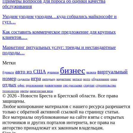
Примеры вопросов для пороса об оценки качества
обслуживания
Уходим уходим ухоодим…куда собрались майкрософт и
гугл…
Как составить коммерческое предложение для крупных
клиентов.…
Маркетинг ритуальных услуг: тренды и нестандартные
подходы…
Метки
бизнес
авто из США
виртуальный
#деньги
аукцион
валюта
номер
игра
гаджеты
интерьер
маркетинг
металл
мото
образование
окна
отдых
офис
приложения
развлечения
смс-рассылки
стартап
строительство
технологии
цветы
шенгенская виза
© 2026 - Новости Бреста и Брестской области. Все права
защищены.
Любое копирование материалов с нашего ресурса разрешается
только с обратной активной ссылкой на страницу статьи.
Все материалы опубликованные на сайте взяты с открытых
источников и других порталов интернета, все права на
авторство принадлежат их законным владельцам.