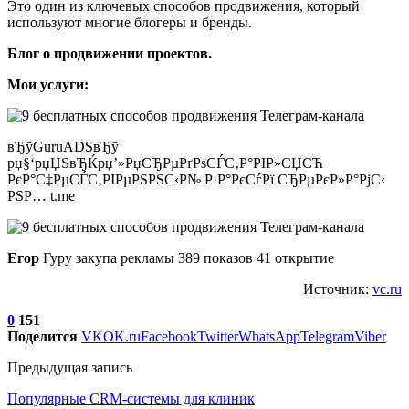
Это один из ключевых способов продвижения, который
используют многие блогеры и бренды.
Блог о продвижении проектов.
Мои услуги:
вЂўGuruADSвЂў
рџ§‘рџЏЅвЂЌрџ’»РџСЂРµРґРѕСЃС‚Р°РІР»СЏСЋ
РєР°С‡РµСЃС‚РІРµРЅРЅС‹Р№ Р·Р°РєСѓРї СЂРµРєР»Р°РјС‹
РЅР… t.me
Егор
Гуру закупа рекламы 389 показов 41 открытие
Источник:
vc.ru
0
151
Поделится
VK
OK.ru
Facebook
Twitter
WhatsApp
Telegram
Viber
Предыдущая запись
Популярные CRM-системы для клиник