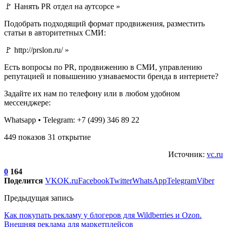
🚩 Нанять PR отдел на аутсорсе »
Подобрать подходящий формат продвижения, разместить
статьи в авторитетных СМИ:
🚩 http://prslon.ru/ »
Есть вопросы по PR, продвижению в СМИ, управлению
репутацией и повышению узнаваемости бренда в интернете?
Задайте их нам по телефону или в любом удобном
мессенджере:
Whatsapp • Telegram: +7 (499) 346 89 22
449 показов 31 открытие
Источник:
vc.ru
0
164
Поделится
VK
OK.ru
Facebook
Twitter
WhatsApp
Telegram
Viber
Предыдущая запись
Как покупать рекламу у блогеров для Wildberries и Ozon.
Внешняя реклама для маркетплейсов