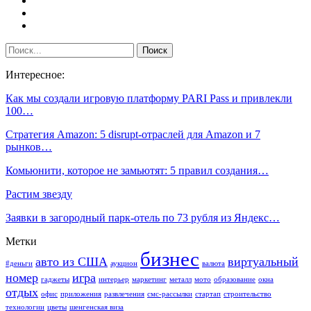
Интересное:
Как мы создали игровую платформу PARI Pass и привлекли
100…
Cтратегия Amazon: 5 disrupt-отраслей для Amazon и 7
рынков…
Комьюнити, которое не замьютят: 5 правил создания…
Растим звезду
Заявки в загородный парк-отель по 73 рубля из Яндекс…
Метки
бизнес
авто из США
виртуальный
#деньги
аукцион
валюта
номер
игра
гаджеты
интерьер
маркетинг
металл
мото
образование
окна
отдых
офис
приложения
развлечения
смс-рассылки
стартап
строительство
технологии
цветы
шенгенская виза