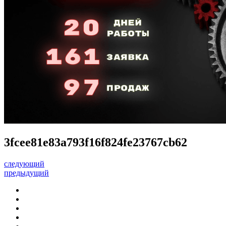
3fcee81e83a793f16f824fe23767cb62
следующий
предыдущий