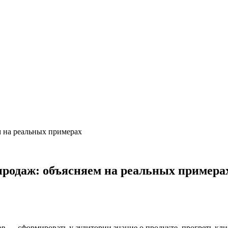
м на реальных примерах
 продаж: объясняем на реальных примера
ов — сформировать у аудитории знание о продукте, прогреть кли