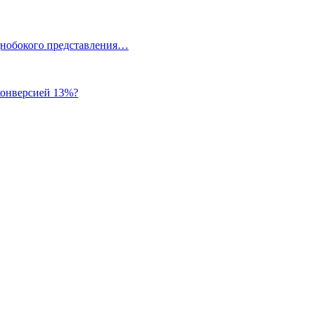
однобокого представления…
 конверсией 13%?