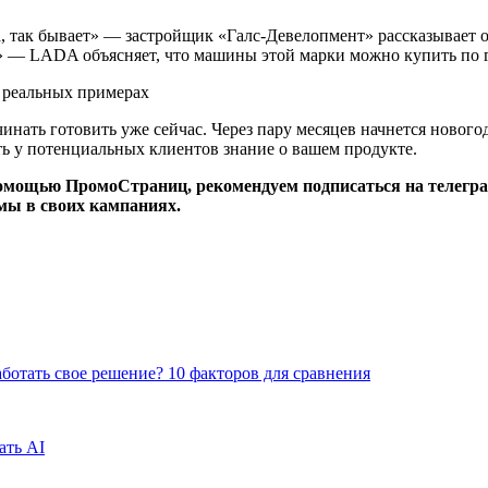
а, так бывает» — застройщик «Галс-Девелопмент» рассказывает 
» — LADA объясняет, что машины этой марки можно купить по 
нать готовить уже сейчас. Через пару месяцев начнется нового
ть у потенциальных клиентов знание о вашем продукте.
 помощью ПромоСтраниц, рекомендуем подписаться на телегр
мы в своих кампаниях.
аботать свое решение? 10 факторов для сравнения
ать AI