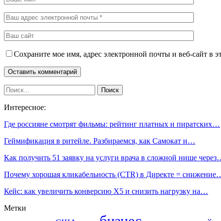
Сохраните мое имя, адрес электронной почты и веб-сайт в э
Интересное:
Где россияне смотрят фильмы: рейтинг платных и пиратских…
Геймификация в ритейле. Разбираемся, как Самокат и…
Как получить 51 заявку на услуги врача в сложной нише через
Почему хорошая кликабельность (CTR) в Директе = снижение
Кейс: как увеличить конверсию X5 и снизить нагрузку на…
Метки
бизнес