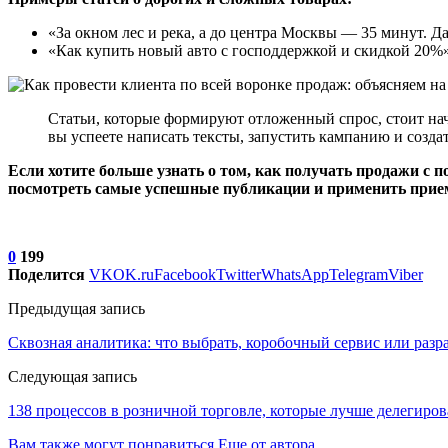
«За окном лес и река, а до центра Москвы — 35 минут. Д
«Как купить новый авто с господдержкой и скидкой 20%
Статьи, которые формируют отложенный спрос, стоит начи
вы успеете написать тексты, запустить кампанию и созда
Если хотите больше узнать о том, как получать продажи с
посмотреть самые успешные публикации и применить прие
0
199
Поделится
VK
OK.ru
Facebook
Twitter
WhatsApp
Telegram
Viber
Предыдущая запись
Сквозная аналитика: что выбрать, коробочный сервис или разр
Следующая запись
138 процессов в розничной торговле, которые лучше делегиров
Вам также могут понравиться
Еще от автора