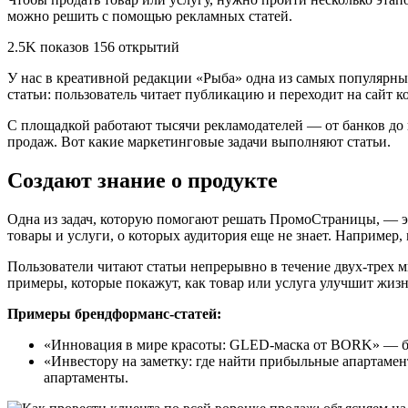
можно решить с помощью рекламных статей.
2.5K показов 156 открытий
У нас в креативной редакции «Рыба» одна из самых популярн
статьи: пользователь читает публикацию и переходит на сайт 
С площадкой работают тысячи рекламодателей — от банков до
продаж. Вот какие маркетинговые задачи выполняют статьи.
Создают знание о продукте
Одна из задач, которую помогают решать ПромоСтраницы, — э
товары и услуги, о которых аудитория еще не знает. Например
Пользователи читают статьи непрерывно в течение двух-трех м
примеры, которые покажут, как товар или услуга улучшит жизн
Примеры брендформанс-статей:
«Инновация в мире красоты: GLED-маска от BORK» — брен
«Инвестору на заметку: где найти прибыльные апартаме
апартаменты.