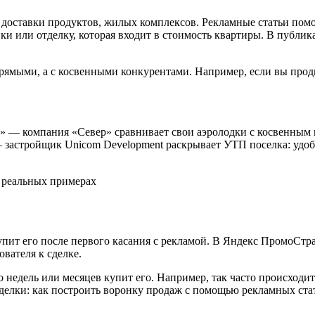
в доставки продуктов, жилых комплексов. Рекламные статьи по
 или отделку, которая входит в стоимость квартиры. В публик
ямыми, а с косвенными конкурентами. Например, если вы продви
а» — компания «Север» сравнивает свои аэролодки с косвенным
— застройщик Unicom Development раскрывает УТП поселка: удо
пит его после первого касания с рекламой. В Яндекс ПромоСтр
вателя к сделке.
ко недель или месяцев купит его. Например, так часто происход
сделки: как построить воронку продаж с помощью рекламных ста