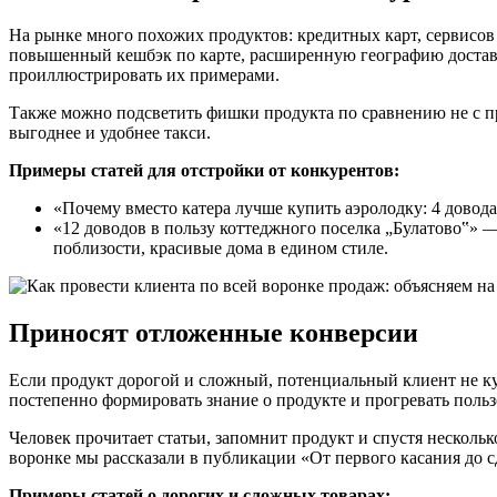
На рынке много похожих продуктов: кредитных карт, сервисо
повышенный кешбэк по карте, расширенную географию доставки
проиллюстрировать их примерами.
Также можно подсветить фишки продукта по сравнению не с пр
выгоднее и удобнее такси.
Примеры статей для отстройки от конкурентов:
«Почему вместо катера лучше купить аэролодку: 4 довод
«12 доводов в пользу коттеджного поселка „Булатово‟» 
поблизости, красивые дома в едином стиле.
Приносят отложенные конверсии
Если продукт дорогой и сложный, потенциальный клиент не ку
постепенно формировать знание о продукте и прогревать пользо
Человек прочитает статьи, запомнит продукт и спустя несколь
воронке мы рассказали в публикации «От первого касания до 
Примеры статей о дорогих и сложных товарах: