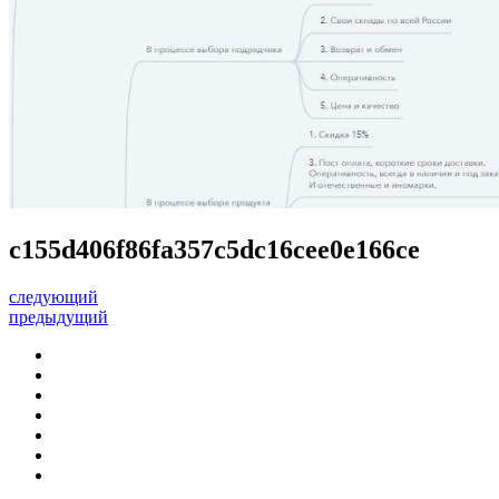
c155d406f86fa357c5dc16cee0e166ce
следующий
предыдущий