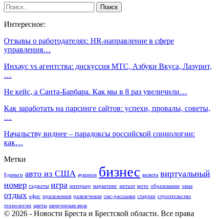
Интересное:
Отзывы о работодателях: HR-направление в сфере
управления…
Инхаус vs агентства: дискуссия МТС, Азбуки Вкуса, Лазурит,
…
Не кейс, а Санта-Барбара. Как мы в 8 раз увеличили…
Как заработать на парсинге сайтов: успехи, провалы, советы,
…
Начальству виднее – парадоксы российской социологии:
как…
Метки
бизнес
авто из США
виртуальный
#деньги
аукцион
валюта
номер
игра
гаджеты
интерьер
маркетинг
металл
мото
образование
окна
отдых
офис
приложения
развлечения
смс-рассылки
стартап
строительство
технологии
цветы
шенгенская виза
© 2026 - Новости Бреста и Брестской области. Все права