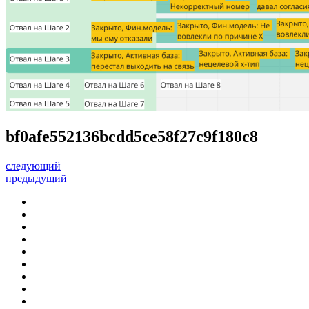
bf0afe552136bcdd5ce58f27c9f180c8
следующий
предыдущий