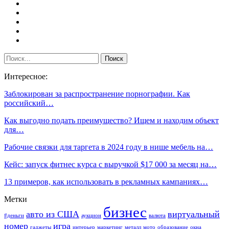
Интересное:
Заблокирован за распространение порнографии. Как
российский…
Как выгодно подать преимущество? Ищем и находим объект
для…
Рабочие связки для таргета в 2024 году в нише мебель на…
Кейс: запуск фитнес курса с выручкой $17 000 за месяц на…
13 примеров, как использовать в рекламных кампаниях…
Метки
бизнес
авто из США
виртуальный
#деньги
аукцион
валюта
номер
игра
гаджеты
интерьер
маркетинг
металл
мото
образование
окна