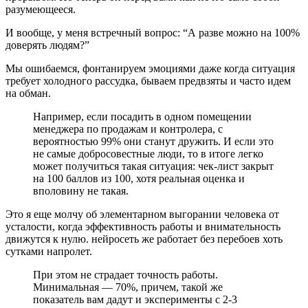
разумеющееся.
И вообще, у меня встречный вопрос: “А разве можно на 100%
доверять людям?”
Мы ошибаемся, фонтанируем эмоциями даже когда ситуация
требует холодного рассудка, бываем предвзяты и часто идем
на обман.
Например, если посадить в одном помещении
менеджера по продажам и контролера, с
вероятностью 99% они станут дружить. И если это
не самые добросовестные люди, то в итоге легко
может получиться такая ситуация: чек-лист закрыт
на 100 баллов из 100, хотя реальная оценка и
вполовину не такая.
Это я еще молчу об элементарном выгорании человека от
усталости, когда эффективность работы и внимательность
движутся к нулю. нейросеть же работает без перебоев хоть
сутками напролет.
При этом не страдает точность работы.
Минимальная ― 70%, причем, такой же
показатель вам дадут и эксперименты с 2-3