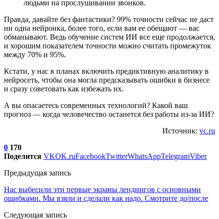
людьми на прослушивании звонков.
Правда, давайте без фантастики? 99% точности сейчас не даст
ни одна нейронка, более того, если вам ее обещают ― вас
обманывают. Ведь обучение систем ИИ все еще продолжается,
и хорошим показателем точности можно считать промежуток
между 70% и 95%.
Кстати, у нас в планах включить предиктивную аналитику в
нейросеть, чтобы она могла предсказывать ошибки в бизнесе
и сразу советовать как избежать их.
А вы опасаетесь современных технологий? Какой ваш
прогноз ― когда человечество останется без работы из-за ИИ?
Источник:
vc.ru
0
170
Поделится
VK
OK.ru
Facebook
Twitter
WhatsApp
Telegram
Viber
Предыдущая запись
Нас выбесили эти первые экраны лендингов с основными
ошибками. Мы взяли и сделали как надо. Смотрите до/после
Следующая запись