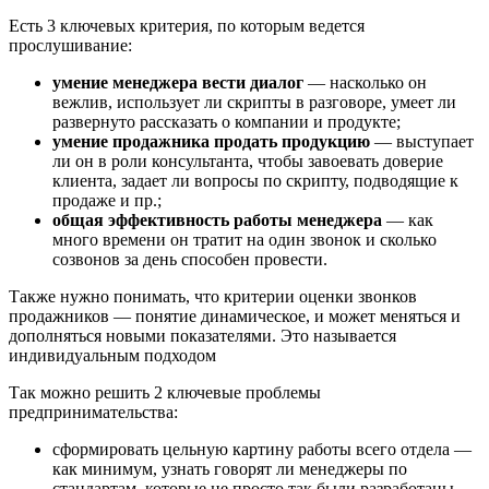
Есть 3 ключевых критерия, по которым ведется
прослушивание:
умение менеджера вести диалог
― насколько он
вежлив, использует ли скрипты в разговоре, умеет ли
развернуто рассказать о компании и продукте;
умение продажника продать продукцию
― выступает
ли он в роли консультанта, чтобы завоевать доверие
клиента, задает ли вопросы по скрипту, подводящие к
продаже и пр.;
общая эффективность работы менеджера
― как
много времени он тратит на один звонок и сколько
созвонов за день способен провести.
Также нужно понимать, что критерии оценки звонков
продажников ― понятие динамическое, и может меняться и
дополняться новыми показателями. Это называется
индивидуальным подходом
Так можно решить 2 ключевые проблемы
предпринимательства:
сформировать цельную картину работы всего отдела ―
как минимум, узнать говорят ли менеджеры по
стандартам, которые не просто так были разработаны,