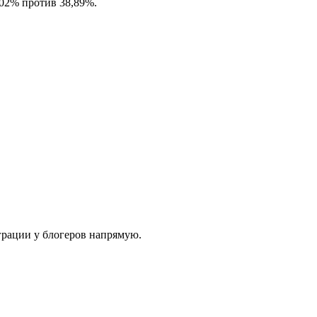
,02% против 38,89%.
еграции у блогеров напрямую.