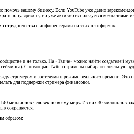
но помочь вашему бизнесу. Если YouTube уже давно зарекомендо
ирать популярность, но уже активно используется компаниями и
ях сотрудничества с инфлюенсерами на этих платформах.
сообществе и не только. На «Твиче» можно найти создателей муз
тся гейминга). С помощью Twitch стримеры набирают лояльную ау
жду стримером и зрителями в режиме реального времени. Это п
сделать для поддержки стримера финансово).
140 миллионов человек по всему миру. Из них 30 миллионов зах
рыв сокращается.
им образом: