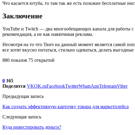
Что касается ютуба, то там так же есть похожие бесплатные инстр
Заключение
YouTube и Twitch — два многообещающих канала для работы с
рекомендация, а не как навязчивая реклама.
Несмотря на то что Твич на данный момент является самой попу
все хотят вкусно питаться, стильно одеваться, делать выгодные
880 показов 75 открытий
0
165
Поделится
VK
OK.ru
Facebook
Twitter
WhatsApp
Telegram
Viber
Предыдущая запись
Как создать эффективную карточку товара для маркетплейса
Следующая запись
Куда инвестировать деньги?