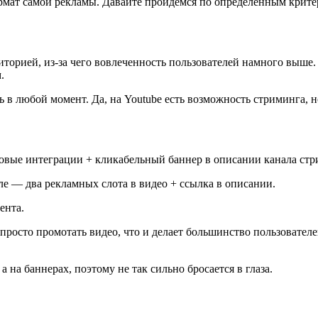
рмат самой рекламы. Давайте пройдемся по определенным крите
удиторией, из-за чего вовлеченность пользователей намного выше.
.
ть в любой момент. Да, на Youtube есть возможность стриминга, 
ктовые интеграции + кликабельный баннер в описании канала стр
ле — два рекламных слота в видео + ссылка в описании.
ента.
 просто промотать видео, что и делает большинство пользовател
 на баннерах, поэтому не так сильно бросается в глаза.