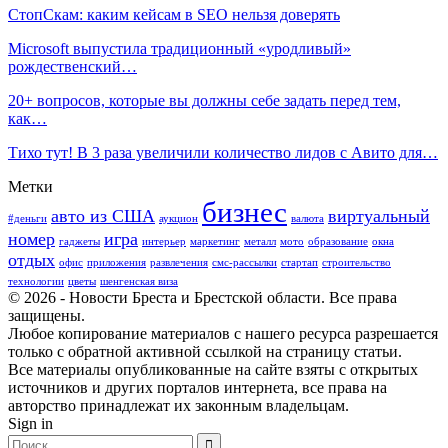
СтопСкам: каким кейсам в SEO нельзя доверять
Microsoft выпустила традиционный «уродливый»
рождественский…
20+ вопросов, которые вы должны себе задать перед тем,
как…
Тихо тут! В 3 раза увеличили количество лидов с Авито для…
Метки
бизнес
авто из США
виртуальный
#деньги
аукцион
валюта
номер
игра
гаджеты
интерьер
маркетинг
металл
мото
образование
окна
отдых
офис
приложения
развлечения
смс-рассылки
стартап
строительство
технологии
цветы
шенгенская виза
© 2026 - Новости Бреста и Брестской области. Все права
защищены.
Любое копирование материалов с нашего ресурса разрешается
только с обратной активной ссылкой на страницу статьи.
Все материалы опубликованные на сайте взяты с открытых
источников и других порталов интернета, все права на
авторство принадлежат их законным владельцам.
Sign in