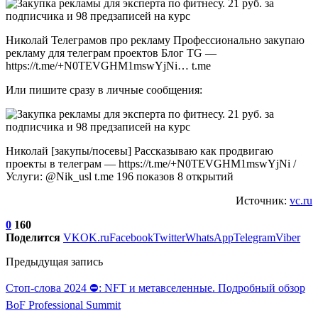
Николай Телеграмов про рекламу Профессионально закупаю
рекламу для телеграм проектов Блог TG —
https://t.me/+N0TEVGHM1mswYjNi… t.me
Или пишите сразу в личные сообщения:
Николай [закупы/посевы] Рассказываю как продвигаю
проекты в телеграм — https://t.me/+N0TEVGHM1mswYjNi /
Услуги: @Nik_usl t.me 196 показов 8 открытий
Источник:
vc.ru
0
160
Поделится
VK
OK.ru
Facebook
Twitter
WhatsApp
Telegram
Viber
Предыдущая запись
Стоп-слова 2024 ⛔: NFT и метавселенные. Подробный обзор
BoF Professional Summit