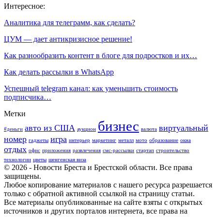
Интересное:
Аналитика для телеграмм, как сделать?
ЦУМ — дает антикризисное решение!
Как разнообразить контент в блоге для подростков и их…
Как делать рассылки в WhatsApp
Успешный telegram канал: как уменьшить стоимость
подписчика…
Метки
бизнес
авто из США
виртуальный
#деньги
аукцион
валюта
номер
игра
гаджеты
интерьер
маркетинг
металл
мото
образование
окна
отдых
офис
приложения
развлечения
смс-рассылки
стартап
строительство
технологии
цветы
шенгенская виза
© 2026 - Новости Бреста и Брестской области. Все права
защищены.
Любое копирование материалов с нашего ресурса разрешается
только с обратной активной ссылкой на страницу статьи.
Все материалы опубликованные на сайте взяты с открытых
источников и других порталов интернета, все права на