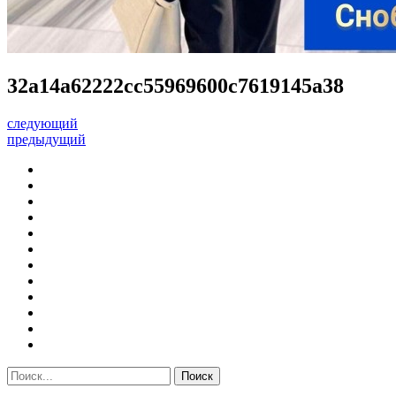
32a14a62222cc55969600c7619145a38
следующий
предыдущий