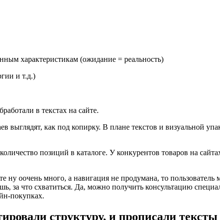
анным характеристикам (ожидание = реальность)
ии и т.д.)
работали в текстах на сайте.
ев выглядят, как под копирку. В плане текстов и визуальной упа
 количество позиций в каталоге. У конкурентов товаров на сайт
те ну оочень много, а навигация не продумана, то пользователь 
ешь, за что схватиться. Да, можно получить консультацию специа
айн-покупках.
ировали структуру, и прописали тексты