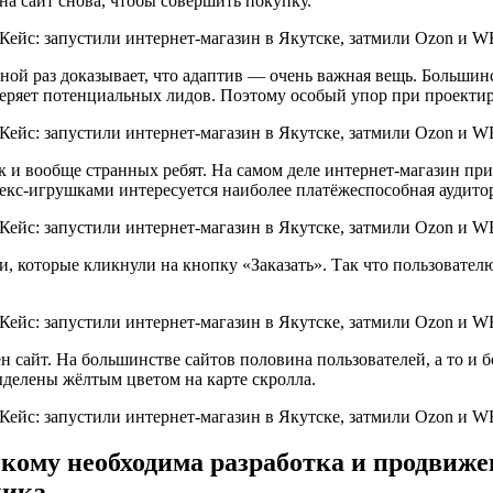
на сайт снова, чтобы совершить покупку.
дной раз доказывает, что адаптив — очень важная вещь. Большин
с теряет потенциальных лидов. Поэтому особый упор при проект
еток и вообще странных ребят. На самом деле интернет-магазин 
 секс-игрушками интересуется наиболее платёжеспособная аудито
, которые кликнули на кнопку «Заказать». Так что пользовател
н сайт. На большинстве сайтов половина пользователей, а то и 
ыделены жёлтым цветом на карте скролла.
, кому необходима разработка и продвиж
чика