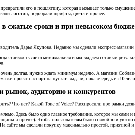
е превратили его в пошлятину, которая вызывает только смущени
овали логотип, подобрали шрифты, цвета и прочее.
 в сжатые сроки и при невысоком бюдже
водитель Дарья Якупова. Недавно мы сделали экспресс-магазин
гда стоимость сайта минимальная и мы выдаем готовый результат
ов.
очень долгая, нужно ждать минимум неделю. А магазин Соблазн м
смазки просят паспорт на пункте выдачи, пока очередь из 10 чел
ли рынок, аудиторию и конкурентов
ть? Что нет? Какой Tone of Voice? Расспросили про рамки дозво
емлемо. Здесь было одно главное требование, которое мы сами и
енщины и прочее). Чтобы пользователям было спокойно и уютно
а сайте мы сделали покупку максимально простой, приятной и 