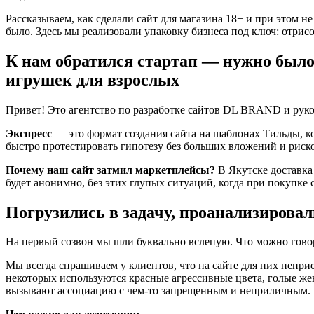
Рассказываем, как сделали сайт для магазина 18+ и при этом н
было. Здесь мы реализовали упаковку бизнеса под ключ: отрис
К нам обратился стартап — нужно было
игрушек для взрослых
Привет! Это агентство по разработке сайтов DL BRAND и руко
Экспресс
— это формат создания сайта на шаблонах Тильды, ко
быстро протестировать гипотезу без больших вложений и риск
Почему наш сайт затмил маркетплейсы?
В Якутске доставка 
будет анонимно, без этих глупых ситуаций, когда при покупке 
Погрузились в задачу, проанализирова
На первый созвон мы шли буквально вслепую. Что можно говори
Мы всегда спрашиваем у клиентов, что на сайте для них непри
некоторых используются красные агрессивные цвета, голые ж
вызывают ассоциацию с чем-то запрещенным и неприличным. Н