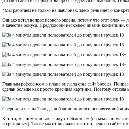
Дизайн сайта из формата экспресс создается на шаблонах Тил
*Мы работаем не только на шаблонах, здесь речь идет о конк
Однако встал вопрос первого экрана, потому что этот блок — 
в качестве бонуса. Предложили несколько дизайн-концепций, б
Главным референсом в плане визуала стал сайт bbodies. Понрав
сделан больше как просто красивая картинка. Поэтому отсюда 
Сверстали всё на Тильде, добавили немного ненавязчивой аним
Кстати, мы помогли заказчику с неймингом (изначально магази
и греховным). Также мы отрисовали логотип, ведь на сайте это