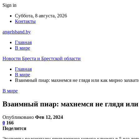
Sign in
Суббота, 8 августа, 2026
Контакты
angelsband.by
Главная
В мире
Новости Бреста и Брестской области
Главная
В мире
Взаимный пиар: махнемся не глядя или как мирно захват
В мире
Взаимный пиар: махнемся не глядя или
Опубликовано
Фев 12, 2024
0
166
Поделится
Эксперты подсчитали: привлечение нового клиента в 5 раз дор