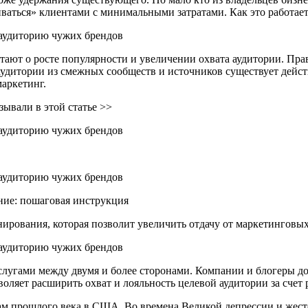
аться» клиентами с минимальными затратами. Как это работает 
тают о росте популярности и увеличении охвата аудитории. Прав
 аудитории из смежных сообществ и источников существует дей
аркетинг.
ывали в этой статье >>
ние: пошаговая инструкция
ирования, которая позволит увеличить отдачу от маркетинговых 
лугами между двумя и более сторонами. Компании и блогеры д
оляет расширить охват и лояльность целевой аудитории за счет 
ам прошлого века в США. Во времена Великой депрессии и жест