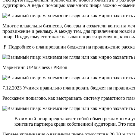
аудиторию. А ведь с помощью взаимного пиара можно «обменив
Многие владельцы бизнесов, блогеры и создатели контента меч
продвижение и рекламу. А между тем, для привлечения новой
пиар. По-другому его также называют кросс-промоушн, кросс-м
🚩 Подробнее о планировании бюджета на продвижение рассказ
Маркетинг UP business / PRslon
7.12.2023 Учимся правильно планировать бюджет на продвиже
Расскажем пошагово, как выстраивать систему грамотного план
Взаимный пиар представляет собой обмен рекламными ус
контента партнера среди собственной аудитории. Это позв
Первые упоминания о взаимном пиаре относятся к 20-30-м год