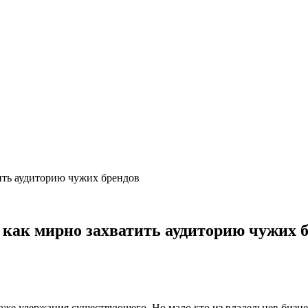
ить аудиторию чужих брендов
 как мирно захватить аудиторию чужих 
оже удержания существующего. Но мало кто из владельцев бизне