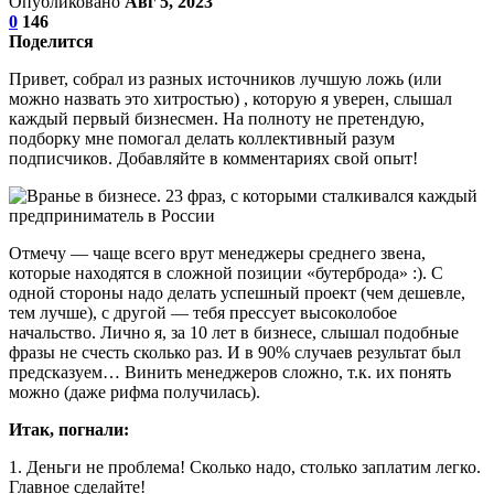
Опубликовано
Авг 5, 2023
0
146
Поделится
Привет, собрал из разных источников лучшую ложь (или
можно назвать это хитростью) , которую я уверен, слышал
каждый первый бизнесмен. На полноту не претендую,
подборку мне помогал делать коллективный разум
подписчиков. Добавляйте в комментариях свой опыт!
Отмечу — чаще всего врут менеджеры среднего звена,
которые находятся в сложной позиции «бутерброда» :). С
одной стороны надо делать успешный проект (чем дешевле,
тем лучше), с другой — тебя прессует высоколобое
начальство. Лично я, за 10 лет в бизнесе, слышал подобные
фразы не счесть сколько раз. И в 90% случаев результат был
предсказуем… Винить менеджеров сложно, т.к. их понять
можно (даже рифма получилась).
Итак, погнали:
1. Деньги не проблема! Сколько надо, столько заплатим легко.
Главное сделайте!