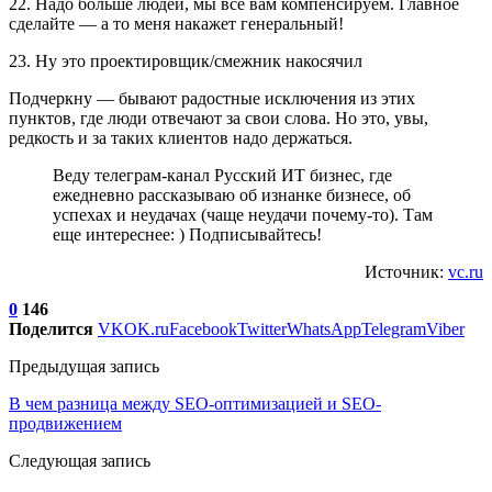
22. Надо больше людей, мы все вам компенсируем. Главное
сделайте — а то меня накажет генеральный!
23. Ну это проектировщик/смежник накосячил
Подчеркну — бывают радостные исключения из этих
пунктов, где люди отвечают за свои слова. Но это, увы,
редкость и за таких клиентов надо держаться.
Веду телеграм-канал Русский ИТ бизнес, где
ежедневно рассказываю об изнанке бизнесе, об
успехах и неудачах (чаще неудачи почему-то). Там
еще интереснее: ) Подписывайтесь!
Источник:
vc.ru
0
146
Поделится
VK
OK.ru
Facebook
Twitter
WhatsApp
Telegram
Viber
Предыдущая запись
В чем разница между SEO-оптимизацией и SEO-
продвижением
Следующая запись