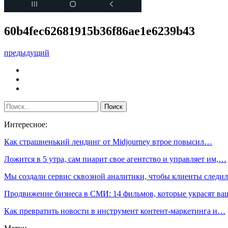
60b4fec62681915b36f86ae1e6239b43
предыдущий
Интересное:
Как страшненький лендинг от Midjourney втрое повысил…
Ложится в 5 утра, сам пиарит свое агентство и управляет им,…
Мы создали сервис сквозной аналитики, чтобы клиенты след
Продвижение бизнеса в СМИ: 14 фильмов, которые украсят в
Как превратить новости в инструмент контент-маркетинга и…