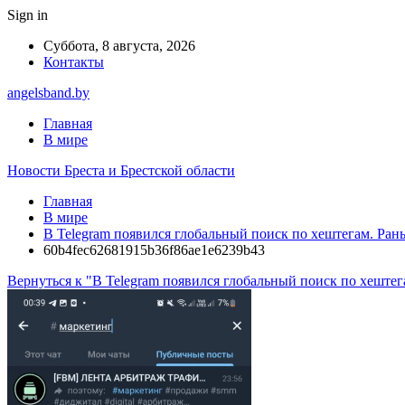
Sign in
Суббота, 8 августа, 2026
Контакты
angelsband.by
Главная
В мире
Новости Бреста и Брестской области
Главная
В мире
В Telegram появился глобальный поиск по хештегам. Рань
60b4fec62681915b36f86ae1e6239b43
Вернуться к "В Telegram появился глобальный поиск по хеште