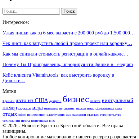
Интересное:
Узкая ниша: как за 6 мес вырасти с 200.000 руб до 1.500.000…
Чек-лист: как запустить любой промо-проект или воронку…
Как мы снизили стоимость регистрации в онлайн-школе…
Почему Ты Проигрываешь, игнорируя эти фишки в Telegram
Кейс клиента Vitamin.tools: как выстроить воронку в
Директе…
Метки
бизнес
авто из США
виртуальный
#деньги
аукцион
валюта
номер
игра
гаджеты
интерьер
маркетинг
металл
мото
образование
окна
отдых
офис
приложения
развлечения
смс-рассылки
стартап
строительство
технологии
цветы
шенгенская виза
© 2026 - Новости Бреста и Брестской области. Все права
защищены.
Любое копирование материалов с нашего ресурса разрешается