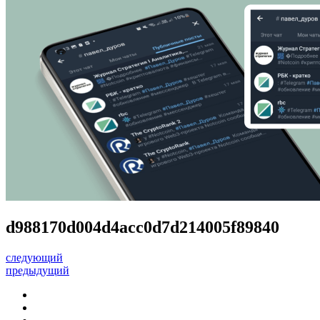
d988170d004d4acc0d7d214005f89840
следующий
предыдущий