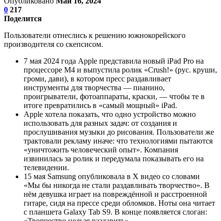
Опубликовано
Май 16, 2024
0
217
Поделится
Пользователи отнеслись к решению южнокорейского
производителя со скепсисом.
7 мая 2024 года Apple представила новый iPad Pro на
процессоре M4 и выпустила ролик «Crush!» (рус. круши,
громи, дави), в котором пресс раздавливает
инструменты для творчества — пианино,
проигрыватели, фотоаппараты, краски, — чтобы те в
итоге превратились в «самый мощный» iPad.
Apple хотела показать, что одно устройство можно
использовать для разных задач: от создания и
прослушивания музыки до рисования. Пользователи же
трактовали рекламу иначе: что технологиями пытаются
«уничтожить человеческий опыт». Компания
извинилась за ролик и передумала показывать его на
телевидении.
15 мая Samsung опубликовала в Х видео со словами
«Мы бы никогда не стали раздавливать творчество». В
нём девушка играет на повреждённой и расстроенной
гитаре, сидя на прессе среди обломков. Ноты она читает
с планшета Galaxy Tab S9. В конце появляется слоган:
«Творчество нельзя раздавить».