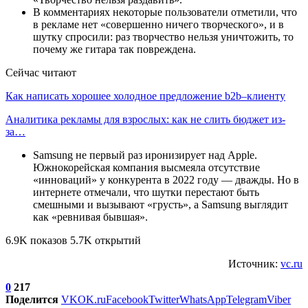
В комментариях некоторые пользователи отметили, что
в рекламе нет «совершенно ничего творческого», и в
шутку спросили: раз творчество нельзя уничтожить, то
почему же гитара так повреждена.
Сейчас читают
Как написать хорошее холодное предложение b2b–клиенту
Аналитика рекламы для взрослых: как не слить бюджет из-
за…
Samsung не первый раз иронизирует над Apple.
Южнокорейская компания высмеяла отсутствие
«инноваций» у конкурента в 2022 году — дважды. Но в
интернете отмечали, что шутки перестают быть
смешными и вызывают «грусть», а Samsung выглядит
как «ревнивая бывшая».
6.9K показов 5.7K открытий
Источник:
vc.ru
0
217
Поделится
VK
OK.ru
Facebook
Twitter
WhatsApp
Telegram
Viber