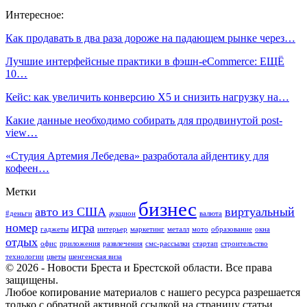
Интересное:
Как продавать в два раза дороже на падающем рынке через…
Лучшие интерфейсные практики в фэшн-eCommerce: ЕЩЁ
10…
Кейс: как увеличить конверсию X5 и снизить нагрузку на…
Какие данные необходимо собирать для продвинутой post-
view…
«Студия Артемия Лебедева» разработала айдентику для
кофеен…
Метки
бизнес
авто из США
виртуальный
#деньги
аукцион
валюта
номер
игра
гаджеты
интерьер
маркетинг
металл
мото
образование
окна
отдых
офис
приложения
развлечения
смс-рассылки
стартап
строительство
технологии
цветы
шенгенская виза
© 2026 - Новости Бреста и Брестской области. Все права
защищены.
Любое копирование материалов с нашего ресурса разрешается
только с обратной активной ссылкой на страницу статьи.