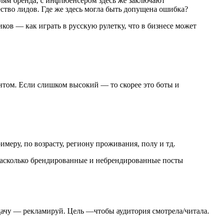
елям бренда, с инфлюенсером здесь же заключают
ство лидов. Где же здесь могла быть допущена ошибка?
ков — как играть в русскую рулетку, что в бизнесе может
нтом. Если слишком высокий — то скорее это боты и
меру, по возрасту, региону проживания, полу и тд.
, насколько брендированные и небрендированные посты
адачу — рекламируй. Цель —чтобы аудитория смотрела/читала.