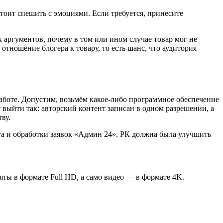
стоит спешить с эмоциями. Если требуется, принесите
 аргументов, почему в том или ином случае товар мог не
 отношение блогера к товару, то есть шанс, что аудитория
работе. Допустим, возьмём какое-либо программное обеспечение
ет выйти так: авторский контент записан в одном разрешении, а
ву.
та и обработки заявок «Админ 24». РК должна была улучшить
ты в формате Full HD, а само видео — в формате 4K.