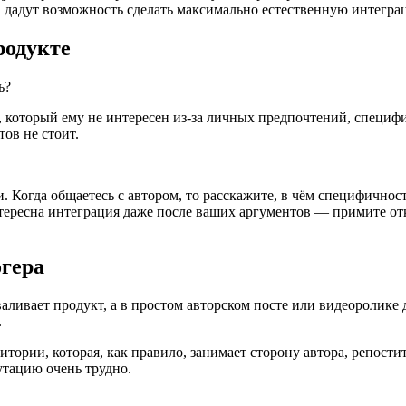
а дадут возможность сделать максимально естественную интегра
родукте
р, который ему не интересен из-за личных предпочтений, специф
ов не стоит.
ли. Когда общаетесь с автором, то расскажите, в чём специфично
нтересна интеграция даже после ваших аргументов — примите от
огера
аливает продукт, а в простом авторском посте или видеоролике 
.
итории, которая, как правило, занимает сторону автора, репост
утацию очень трудно.