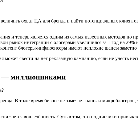
еличить охват ЦА для бренда и найти потенциальных клиентов. 
ания и теперь является одним из самых известных методов по 
ровой рынок интеграций с блогерами увеличился за 1 год на 29%
й контент блогеры-инфлюенсеры имеют неплохие шансы заметно 
егия может свести на нет рекламную кампанию, если не учесть н
ми — миллионниками
енда. В тоже время бизнес не замечает нано- и микроблогеров, 
ии снижается вовлечённость. Суть в том, что подписчики привы