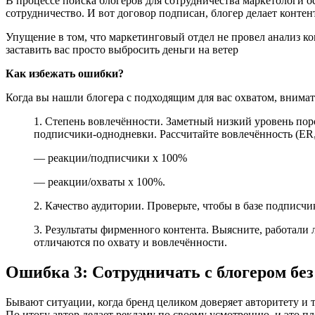
В процессе поиска блогеров для сотрудничества маркетологи о
сотрудничество. И вот договор подписан, блогер делает конте
Упущение в том, что маркетинговый отдел не провел анализ ко
заставить вас просто выбросить деньги на ветер
Как избежать ошибки?
Когда вы нашли блогера с подходящим для вас охватом, внима
1. Степень вовлечённости. Заметный низкий уровень пор
подписчики-однодневки. Рассчитайте вовлечённость (ER,
— реакции/подписчики х 100%
— реакции/охваты х 100%.
2. Качество аудитории. Проверьте, чтобы в базе подписч
3. Результаты фирменного контента. Выясните, работали 
отличаются по охвату и вовлечённости.
Ошибка 3: Сотрудничать с блогером бе
Бывают ситуации, когда бренд целиком доверяет авторитету и 
По итогу автор делает рекламу по своему усмотрению, и это пл