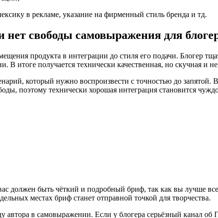
ксику в рекламе, указание на фирменный стиль бренда и тд.
и нет свободы самовыражения для блоге
ещения продукта в интеграции до стиля его подачи. Блогер тщат
и. В итоге получается технически качественная, но скучная и не
нарий, который нужно воспроизвести с точностью до запятой. В 
оды, поэтому технически хорошая интеграция становится чуждой
ас должен быть чёткий и подробный бриф, так как вы лучше всех
тдельных местах бриф станет отправной точкой для творчества.
ду автора в самовыражении. Если у блогера серьёзный канал об I