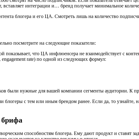
собо смотрят на число подписчиков. Если показатель отвечает ц
нт, вставляет интеграции и… бренд получает минимальное количе
нтента блогера и его ЦА. Смотреть лишь на количество подписчи
тельно посмотрите на следующие показатели:
ой показывает, что ЦА инфлюенсера не взаимодействует с конте
 engagement rate) по одной из следующих формул:
иков были нужные для вашей компании сегменты аудитории. К при
ли блогеры с тем или иным брендом ранее. Если да, то узнайте
з брифа
творческим способностям блогера. Ему дают продукт и ставят з
охо сказывается на качестве рекламы и итогах.