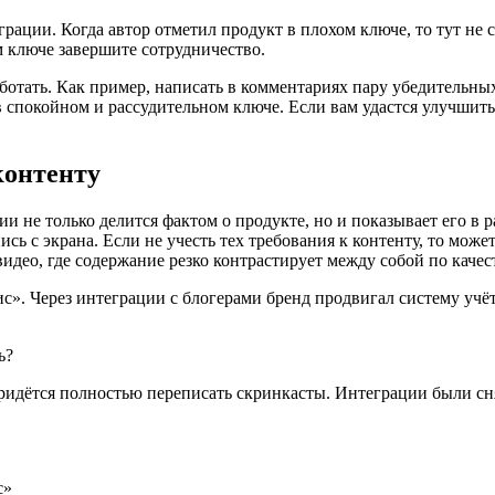
грации. Когда автор отметил продукт в плохом ключе, то тут не 
м ключе завершите сотрудничество.
отать. Как пример, написать в комментариях пару убедительных
 в спокойном и рассудительном ключе. Если вам удастся улучшить
контенту
ии не только делится фактом о продукте, но и показывает его в 
пись с экрана. Если не учесть тех требования к контенту, то мож
видео, где содержание резко контрастирует между собой по качест
». Через интеграции с блогерами бренд продвигал систему учё
придётся полностью переписать скринкасты. Интеграции были сня
с»