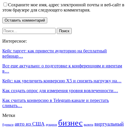
Сохраните мое имя, адрес электронной почты и веб-сайт в
этом браузере для следующего комментария.
Интересное:
Кейс таргет: как привести аудиторию на бесплатный
вебинар…
Все еще актуально: о подготовке к конференциям и ивентам
в…
Кейс: как увеличить конверсию X5 и снизить нагрузку на…
Как создать опрос для измерения уровня вовлеченности…
Как считать конверсию в Telegram-канале и перестать
сливать…
Метки
бизнес
авто из США
виртуальный
#деньги
аукцион
валюта