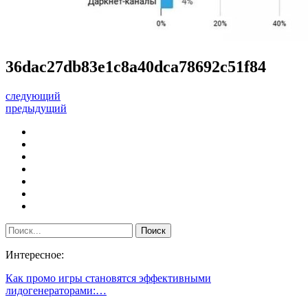
36dac27db83e1c8a40dca78692c51f84
следующий
предыдущий
Интересное:
Как промо игры становятся эффективными
лидогенераторами:…