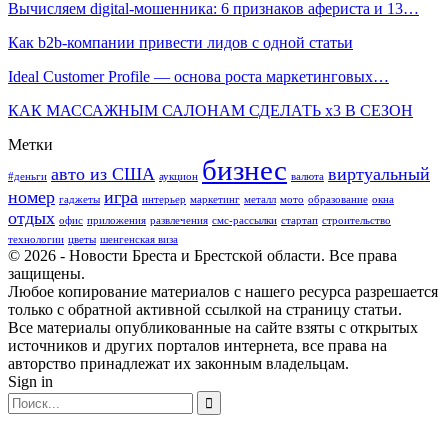
Вычисляем digital-мошенника: 6 признаков афериста и 13…
Как b2b-компании привести лидов с одной статьи
Ideal Customer Profile — основа роста маркетинговых…
КАК МАССАЖНЫМ САЛОНАМ СДЕЛАТЬ х3 В СЕЗОН
Метки
бизнес
авто из США
виртуальный
#деньги
аукцион
валюта
номер
игра
гаджеты
интерьер
маркетинг
металл
мото
образование
окна
отдых
офис
приложения
развлечения
смс-рассылки
стартап
строительство
технологии
цветы
шенгенская виза
© 2026 - Новости Бреста и Брестской области. Все права
защищены.
Любое копирование материалов с нашего ресурса разрешается
только с обратной активной ссылкой на страницу статьи.
Все материалы опубликованные на сайте взяты с открытых
источников и других порталов интернета, все права на
авторство принадлежат их законным владельцам.
Sign in