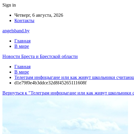
Sign in
Четверг, 6 августа, 2026
Контакты
angelsband.by
Главная
В мире
Новости Бреста и Брестской области
Главная
В мире
Телеграм инфоцыгане или как живут школьники считающ
d1e79f0e4b3ddce32d8f45265111608f
Вернуться к "Телеграм инфоцыгане или как живут школьники 