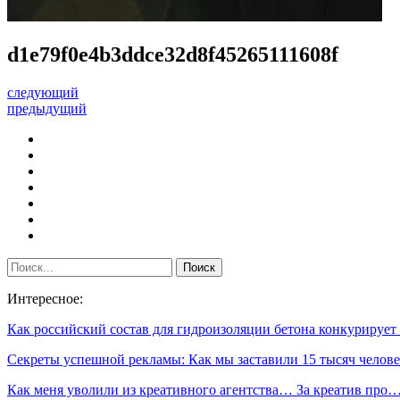
d1e79f0e4b3ddce32d8f45265111608f
следующий
предыдущий
Интересное:
Как российский состав для гидроизоляции бетона конкурируе
Секреты успешной рекламы: Как мы заставили 15 тысяч чело
Как меня уволили из креативного агентства… За креатив про