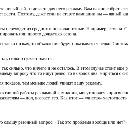
те новый сайт и делаете для него рекламу. Вам важно собрать с
дет расти. Поэтому, даже если на старте кампании вы — явный ка
сы переходят из средних в низкочастотные. Например, семена. С
пировать или просто дождаться сезона.
но ставка низкая, то объявление будет показываться редко. Сист
т.п. сильно сужает охваты.
ак сильно, что ничего и не осталось. В этом случае стоит еще р
ашему запросу что-то ищут редко, то выходов два: мириться с с
я показов, тем меньше людей увидят вашу рекламу.
ективной работы рекламной кампании, могут повлечь присвоени
азателям — пол, возраст, гео. Как итог — «чистая» частотность
асто слышу резонный вопрос: «Так это проблема вообще или нет?»