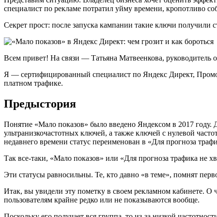
специалист по рекламе потратил уйму времени, кропотливо соби
Секрет прост: после запуска кампании такие ключи получили ст
Всем привет! На связи — Татьяна Матвеенкова, руководитель о
Я — сертифицированный специалист по Яндекс Директ, Промост
платном трафике.
Предыстория
Понятие «Мало показов» было введено Яндексом в 2017 году. 
ультранизкочастотных ключей, а также ключей с нулевой част
недавнего времени статус переименован в «Для прогноза трафи
Так все-таки, «Мало показов» или «Для прогноза трафика не хв
Эти статусы равносильны. Те, кто давно «в теме», помнят перво
Итак, вы увидели эту пометку в своем рекламном кабинете. О 
пользователям крайне редко или не показываются вообще.
Поскольку его получает вся группа, то из-за низкой частотност