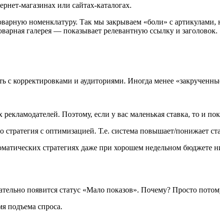
ернет-магазинах или сайтах-каталогах.
варную номенклатуру. Так мы закрываем «боли» с артикулами, 
товарная галерея — показывает релевантную ссылку и заголовок.
ать с корректировками и аудиториями. Иногда менее «закрученн
 рекламодателей. Поэтому, если у вас маленькая ставка, то и пок
но стратегия с оптимизацией. Т.е. система повышает/понижает ст
матических стратегиях даже при хорошем недельном бюджете ни
ательно появится статус «Мало показов». Почему? Просто потому,
мя подъема спроса.