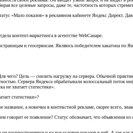
рая все целевые запросы, даже те, частотность которых стремит
атус «Мало показов» в рекламном кабинете Яндекс Директ. Давай
тдела контент-маркетинга в агентстве WebCanape.
раницам и геосервисам. Являюсь победителем хакатона по Янде
Для чего? Цель — снизить нагрузку на сервера. Обычной практи
отностью. Сервера Яндекса обрабатывали колоссальный поток и
ка не хватает статистики».
атает статистики»?
е название, а новички в контекстной рекламе, скорее всего, зна
чем говорит ее появление? Статус обозначает, что объявления 
и он распространяется и на все условия показов в ней. А так как