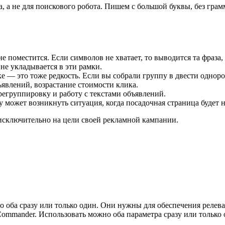
, а не для поискового робота. Пишем с большой буквы, без гра
е поместится. Если символов не хватает, то выводится та фраза
 не укладывается в эти рамки.
е — это тоже редкость. Если вы собрали группу в двести однород
явлений, возрастание стоимости клика.
регруппировку и работу с текстами объявлений.
 может возникнуть ситуация, когда посадочная страница будет н
исключительно на цели своей рекламной кампании.
но оба сразу или только один. Они нужны для обеспечения реле
Commander. Использовать можно оба параметра сразу или только 