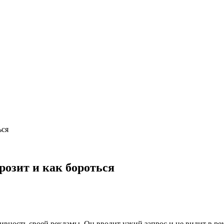
ься
розит и как бороться
вность своей рекламы. Он вводит узкий запрос и не видит в ре