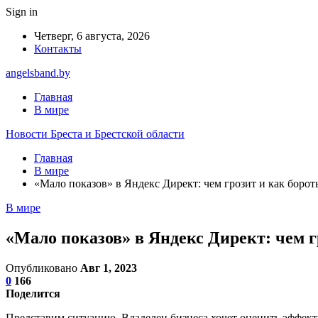
Sign in
Четверг, 6 августа, 2026
Контакты
angelsband.by
Главная
В мире
Новости Бреста и Брестской области
Главная
В мире
«Мало показов» в Яндекс Директ: чем грозит и как борот
В мире
«Мало показов» в Яндекс Директ: чем г
Опубликовано
Авг 1, 2023
0
166
Поделится
Представим ситуацию. Владелец бизнеса хочет оценить эффекти