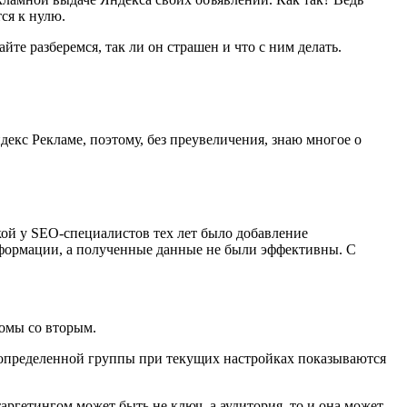
ся к нулю.
те разберемся, так ли он страшен и что с ним делать.
кс Рекламе, поэтому, без преувеличения, знаю многое о
кой у SEO-специалистов тех лет было добавление
нформации, а полученные данные не были эффективны. С
комы со вторым.
из определенной группы при текущих настройках показываются
 таргетингом может быть не ключ, а аудитория, то и она может