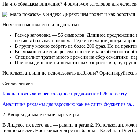
На что обращаем внимание? Формируем заголовок для человека
Но у этого метода есть и недостатки:
Размер заголовка — 56 символов. Длинное предложение н
не такая большая проблема. Редки ситуации, когда запрос
В группу можно собрать не более 200 фраз. Но на практик
Возможно снижение релевантности и кликабельности объ
Специалист тратит много времени на сбор семантики, пе
При объединении низкочастотных запросов в одну группу
Использовать или не использовать шаблоны? Ориентируйтесь 
Сейчас читают
Как написать хорошее холодное предложение b2b–клиенту
Аналитика рекламы для взрослых: как не слить бюджет из-за…
2. Вводим динамические параметры
В Яндексе их всего два — param1 и param2. Использовать мож
пользователей. Настраиваем через шаблоны в Excel или Direct 