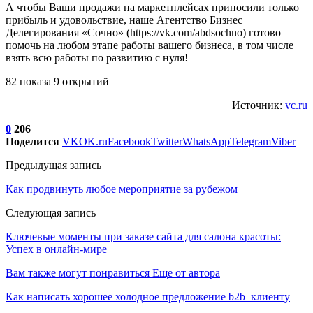
А чтобы Ваши продажи на маркетплейсах приносили только
прибыль и удовольствие, наше Агентство Бизнес
Делегирования «Сочно» (https://vk.com/abdsochno) готово
помочь на любом этапе работы вашего бизнеса, в том числе
взять всю работы по развитию с нуля!
82 показа 9 открытий
Источник:
vc.ru
0
206
Поделится
VK
OK.ru
Facebook
Twitter
WhatsApp
Telegram
Viber
Предыдущая запись
Как продвинуть любое мероприятие за рубежом
Следующая запись
Ключевые моменты при заказе сайта для салона красоты:
Успех в онлайн-мире
Вам также могут понравиться
Еще от автора
Как написать хорошее холодное предложение b2b–клиенту