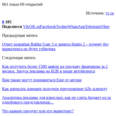
661 показ 69 открытий
Источник:
vc.ru
0
185
Поделится
VK
OK.ru
Facebook
Twitter
WhatsApp
Telegram
Viber
Предыдущая запись
Ответ разрабам Baldur Gate 3 и защита Hades 2 – почему без
маркетинга не будет геймдева
Следующая запись
Как получить более 1500 заявок на продажу франшизы за 2
месяца. Запуск рекламы на B2B в нише автобизнеса
Вам также могут понравиться
Еще от автора
Как написать хорошее холодное предложение b2b–клиенту
Аналитика рекламы для взрослых: как не слить бюджет из-за
однобокого представления…
Что важнее продукт или его маркетинг?