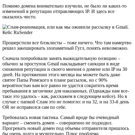
Помимо домена внимательно изучили, не было ли каких-то
изменений в репутации отправляющих IP. И здесь все
оказалось чисто.
Прошерстили все блэклисты – тоже ничего. Что там намертво
решил закешировать злопамятный Гугл, понять невозможно.
Сначала попробовали занять выжидательную позицию –
обычно за проступок Gmail накладывает санкции в виде
снижения репутации и своего мнения о домене или IP на 30
дней. На протяжении этого месяца вы можете быть даже
святее Папы Римского в плане рассылок, но с 90%
вероятностью вам все равно не удастся сократить время
пребывания в загончике для наказанных. (Однажды нам все-
таки это удалось – как, расскажем в следующем кейсе). Но в
случае с папкой Спам это не помогло: и на 32, и на 33-й день
OR не исправился сам по себе.
Требовалась новая тактика. Самый вроде бы очевидный
вариант – сменить домен – совершенно не подходил.
Прогревать новый домен под объемы отправителя пришлось
бы очень долго и мучительно. Плюс проблема