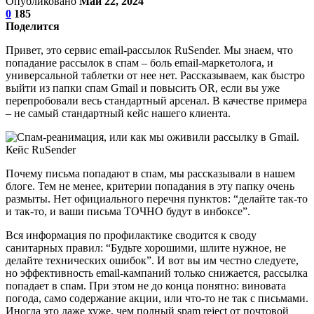
Опубликовано
Май 22, 2024
0
185
Поделится
Привет, это сервис email-рассылок RuSender. Мы знаем, что
попадание рассылок в спам – боль email-маркетолога, и
универсальной таблетки от нее нет. Рассказываем, как быстро
выйти из папки спам Gmail и повысить OR, если вы уже
перепробовали весь стандартный арсенал. В качестве примера
– не самый стандартный кейс нашего клиента.
Почему письма попадают в спам, мы рассказывали в нашем
блоге. Тем не менее, критерии попадания в эту папку очень
размыты. Нет официального перечня пунктов: “делайте так-то
и так-то, и ваши письма ТОЧНО будут в инбоксе”.
Вся информация по профилактике сводится к своду
санитарных правил: “Будьте хорошими, шлите нужное, не
делайте технических ошибок”. И вот вы им честно следуете,
но эффективность email-кампаний только снижается, рассылка
попадает в спам. При этом не до конца понятно: виновата
погода, само содержание акции, или что-то не так с письмами.
Иногда это даже хуже, чем полный spam reject от почтовой