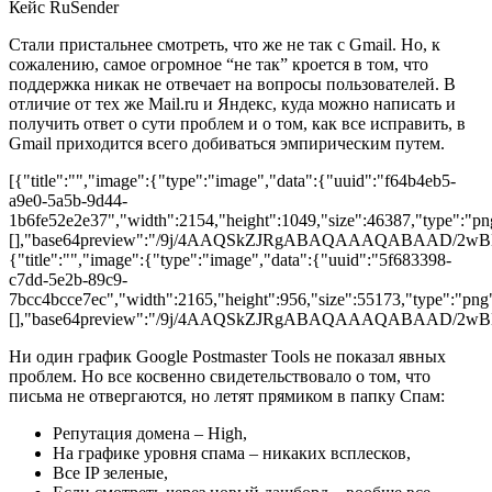
Стали пристальнее смотреть, что же не так с Gmail. Но, к
сожалению, самое огромное “не так” кроется в том, что
поддержка никак не отвечает на вопросы пользователей. В
отличие от тех же Mail.ru и Яндекс, куда можно написать и
получить ответ о сути проблем и о том, как все исправить, в
Gmail приходится всего добиваться эмпирическим путем.
[{"title":"","image":{"type":"image","data":{"uuid":"f64b4eb5-
a9e0-5a5b-9d44-
1b6fe52e2e37","width":2154,"height":1049,"size":46387,"type":"png
[],"base64preview":"/9j/4AAQSkZJRgABAQAAAQ
{"title":"","image":{"type":"image","data":{"uuid":"5f683398-
c7dd-5e2b-89c9-
7bcc4bcce7ec","width":2165,"height":956,"size":55173,"type":"png"
[],"base64preview":"/9j/4AAQSkZJRgABAQAAAQA
Ни один график Google Postmaster Tools не показал явных
проблем. Но все косвенно свидетельствовало о том, что
письма не отвергаются, но летят прямиком в папку Спам:
Репутация домена – High,
На графике уровня спама – никаких всплесков,
Все IP зеленые,