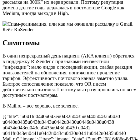
рассылка на 300К” их нервировали. Поэтому репутация
домена долгие годы держалась в постмастере Google как
Medium, иногда выходя в High.
Симптомы
В один непрекрасный день пациент (AKA клиент) обратился
в поддержку RuSender с признаками неизвестной
“инфекции”: мало лидов с последней акции, слабая реакция
пользователей на обновления, пониженное продление
тарифов. Эффективность почтового канала заметно упала.
Быстрое сопоставление показало, что OR писем
действительно снизился. Поэтому мы сразу прошлись по всем
доступным постмастерам.
В Mail.ru – все хорошо, все зеленое.
[{"title":"u041fu0440u043eu0432u0435u0440u043au0430
u0440u0435u043fu0443u0442u0430u0446u0438u0438
u0434u043eu043cu0435u043du0430 u0432
u041fu043eu0441u0442u043cu0430u0441u0442u0435u0440
Mail.ru","image":{"type":"image","data":{"uuid":"0816486e-8d78-