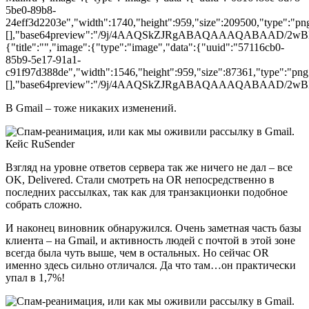
5be0-89b8-
24eff3d2203e","width":1740,"height":959,"size":209500,"type":"png
[],"base64preview":"/9j/4AAQSkZJRgABAQAAAQA
{"title":"","image":{"type":"image","data":{"uuid":"57116cb0-
85b9-5e17-91a1-
c91f97d388de","width":1546,"height":959,"size":87361,"type":"png"
[],"base64preview":"/9j/4AAQSkZJRgABAQAAAQA
В Gmail – тоже никаких изменений.
Взгляд на уровне ответов сервера так же ничего не дал – все
OK, Delivered. Стали смотреть на OR непосредственно в
последних рассылках, так как для транзакционки подобное
собрать сложно.
И наконец виновник обнаружился. Очень заметная часть базы
клиента – на Gmail, и активность людей с почтой в этой зоне
всегда была чуть выше, чем в остальных. Но сейчас OR
именно здесь сильно отличался. Да что там…он практически
упал в 1,7%!