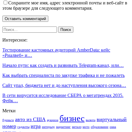
Сохраните мое имя, адрес электронной почты и веб-сайт в
этом браузере для следующего комментария.
Интересное:
Тестирование кастомных аудиторий AmberData: кейс
«Риалвеб» и…
Начало пути: как создать и развивать Telegram-канал, или…
Как выбрать специалиста по закупке трафика и не пожалеть
Сайт упал, бюджета нет и до наступления высокого сезона…
В сети вирусится исследование СБЕРА о мегатрендах 2035.
Фейк…
Метки
бизнес
авто из США
виртуальный
#деньги
аукцион
валюта
номер
игра
гаджеты
интерьер
маркетинг
металл
мото
образование
окна