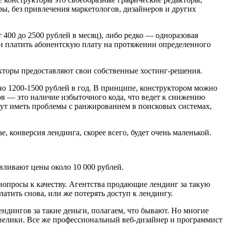
ры, без привлечения маркетологов, дизайнеров и других
т 400 до 2500 рублей в месяц), либо редко — одноразовая
или платить абонентскую плату на протяжении определенного
кторы предоставляют свои собственные хостинг-решения.
но 1200-1500 рублей в год. В принципе, конструктором можно
ов — это наличие избыточного кода, что ведет к снижению
огут иметь проблемы с ранжированием в поисковых системах,
 конверсия лендинга, скорее всего, будет очень маленькой.
вливают цены около 10 000 рублей.
е вопросы к качеству. Агентства продающие лендинг за такую
латить снова, или же потерять доступ к лендингу.
ндингов за такие деньги, полагаем, что бывают. Но многие
 велики. Все же профессиональный веб-дизайнер и программист