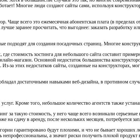
ботает! Многие люди создают сайты сами, используя конструкто
ор. Чаще всего это ежемесячная абонентская плата (в пределах о
 лучше заранее просчитать, что выгоднее: заказать разработку 
ые подходят для создания посадочных страниц. Многие констру
 где стоимость хостинга для небольшого сайта составит пример
 онлайн-магазин. Основной недостаток большинства конструктор
 Из-за этих недостатков сайты, созданные на конструкторах, м
бладал достаточными навыками веб-дизайна, в противном случае,
услуг. Кроме того, небольшое количество агентств также устана
динг за такую стоимость, у него чаще всего возникали серьезны
же на сдачу в аренду, после нескольких месяцев, потребуется зап
гории гарантировано будут плохими, и что не бывает хороших ле
ь непрофессиональны, а значит риски получить плохой продукт