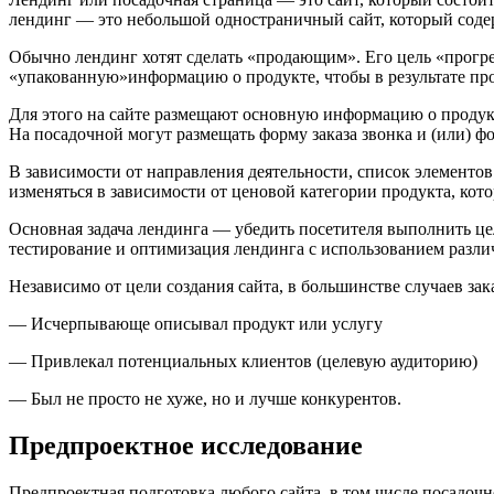
лендинг — это небольшой одностраничный сайт, который соде
Обычно лендинг хотят сделать «продающим». Его цель «прогрет
«упакованную»информацию о продукте, чтобы в результате про
Для этого на сайте размещают основную информацию о продукт
На посадочной могут размещать форму заказа звонка и (или) фо
В зависимости от направления деятельности, список элементо
изменяться в зависимости от ценовой категории продукта, кот
Основная задача лендинга — убедить посетителя выполнить ц
тестирование и оптимизация лендинга с использованием разли
Независимо от цели создания сайта, в большинстве случаев за
— Исчерпывающе описывал продукт или услугу
— Привлекал потенциальных клиентов (целевую аудиторию)
— Был не просто не хуже, но и лучше конкурентов.
Предпроектное исследование
Предпроектная подготовка любого сайта, в том числе посадочн