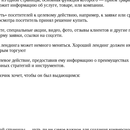
ржит информацию об услуге, товаре, или компании.
ь» посетителей к целевому действию, например, к заявке или с
смотра посетитель принял решение купить.
е, специальные акции, видео, фото, отзывы клиентов и другие
рму заявки, ссылки на соцсети.
в лендинга может немного меняться. Хороший лендинг должен им
орым торгуют
елевое действие, предоставив ему информацию о преимуществах
чных стратегий и инструментов.
казчик хочет, чтобы он был выдающимся:
ой страницы — чуть ли не самое важное для создания конверсио