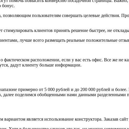
гут помочь повысить конверсию посадочной страницы. Важно, ч
 бонус.
, позволяющим пользователям совершать целевые действия. Пр
т стимулировать клиентов принять решение быстрее, не отклады
лиентами, лучше всего размещать реальные положительные отзы
 фактическом расположении, если у вас есть офис. Все же не ка
утся, дадут клиенту больше информации.
диапазоне примерно от 5 000 рублей и до 200 000 рублей и бол
тв, далее поделимся обобщенными нами данными разделенными п
м вариантом является использование конструктора. Заказав сайт
ом. Хотя в большинстве случаев это так, но многие современны