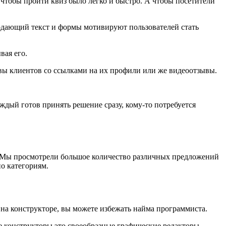
тобы пройти квиз было легко и быстро. А чтобы посетители
одающий текст и формы мотивируют пользователей стать
вая его.
вы клиентов со ссылками на их профили или же видеоотзывы.
ждый готов принять решение сразу, кому-то потребуется
ее. Мы просмотрели большое количество различных предложений
о категориям.
 на конструкторе, вы можете избежать найма программиста.
е конструкторы это своеобразные графические редакторы,