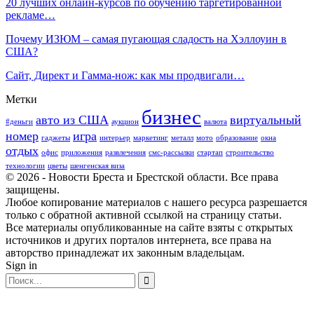
20 лучших онлайн-курсов по обучению таргетированной
рекламе…
Почему ИЗЮМ – самая пугающая сладость на Хэллоуин в
США?
Сайт, Директ и Гамма-нож: как мы продвигали…
Метки
бизнес
авто из США
виртуальный
#деньги
аукцион
валюта
номер
игра
гаджеты
интерьер
маркетинг
металл
мото
образование
окна
отдых
офис
приложения
развлечения
смс-рассылки
стартап
строительство
технологии
цветы
шенгенская виза
© 2026 - Новости Бреста и Брестской области. Все права
защищены.
Любое копирование материалов с нашего ресурса разрешается
только с обратной активной ссылкой на страницу статьи.
Все материалы опубликованные на сайте взяты с открытых
источников и других порталов интернета, все права на
авторство принадлежат их законным владельцам.
Sign in