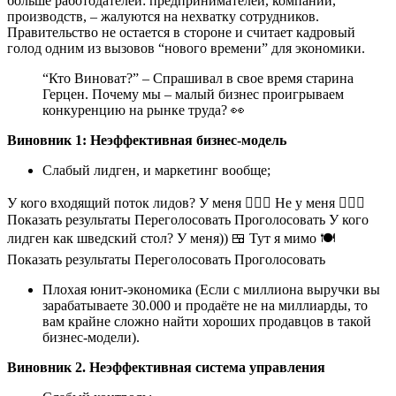
больше работодателей: предпринимателей, компаний,
производств, – жалуются на нехватку сотрудников.
Правительство не остается в стороне и считает кадровый
голод одним из вызовов “нового времени” для экономики.
“Кто Виноват?” – Спрашивал в свое время старина
Герцен. Почему мы – малый бизнес проигрываем
конкуренцию на рынке труда? 👀
Виновник 1: Неэффективная бизнес-модель
Слабый лидген, и маркетинг вообще;
У кого входящий поток лидов? У меня 🙋🏻‍♂ Не у меня 🙅🏻‍♂
Показать результаты Переголосовать Проголосовать У кого
лидген как шведский стол? У меня)) 🍱 Тут я мимо 🍽
Показать результаты Переголосовать Проголосовать
Плохая юнит-экономика (Если с миллиона выручки вы
зарабатываете 30.000 и продаёте не на миллиарды, то
вам крайне сложно найти хороших продавцов в такой
бизнес-модели).
Виновник 2. Неэффективная система управления