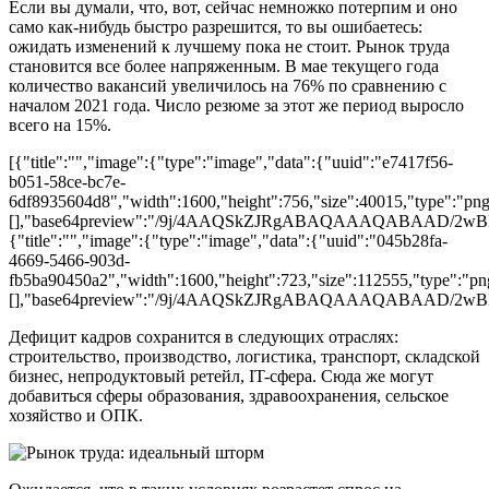
Если вы думали, что, вот, сейчас немножко потерпим и оно
само как-нибудь быстро разрешится, то вы ошибаетесь:
ожидать изменений к лучшему пока не стоит. Рынок труда
становится все более напряженным. В мае текущего года
количество вакансий увеличилось на 76% по сравнению с
началом 2021 года. Число резюме за этот же период выросло
всего на 15%.
[{"title":"","image":{"type":"image","data":{"uuid":"e7417f56-
b051-58ce-bc7e-
6df8935604d8","width":1600,"height":756,"size":40015,"type":"png"
[],"base64preview":"/9j/4AAQSkZJRgABAQAAAQA
{"title":"","image":{"type":"image","data":{"uuid":"045b28fa-
4669-5466-903d-
fb5ba90450a2","width":1600,"height":723,"size":112555,"type":"png
[],"base64preview":"/9j/4AAQSkZJRgABAQAAAQA
Дефицит кадров сохранится в следующих отраслях:
строительство, производство, логистика, транспорт, складской
бизнес, непродуктовый ретейл, IT-сфера. Сюда же могут
добавиться сферы образования, здравоохранения, сельское
хозяйство и ОПК.