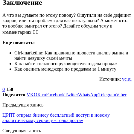
Заключение
А что вы думаете по этому поводу? Ощутили на себе дефицит
кадров, или эта проблема для вас неактуальна? А может кто-
то вообще выиграл от этого? Давайте обсудим тему в
комментариях 👇🏻
Еще почитать:
Girl-marketing: Как правильно провести анализ рынка и
найти девушку своей мечты
Как найти толкового руководителя отдела продаж
Как оценить менеджера по продажам за 1 минуту
Источник:
vc.ru
0
150
Поделится
VK
OK.ru
Facebook
Twitter
WhatsApp
Telegram
Viber
Предыдущая запись
ЦРПТ открыл бизнесу бесплатный доступ к новому
аналитическому сервису «Точка роста»
Следующая запись