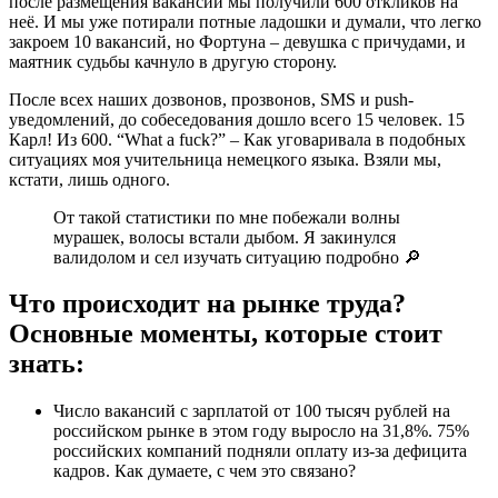
после размещения вакансии мы получили 600 откликов на
неё. И мы уже потирали потные ладошки и думали, что легко
закроем 10 вакансий, но Фортуна – девушка с причудами, и
маятник судьбы качнуло в другую сторону.
После всех наших дозвонов, прозвонов, SMS и push-
уведомлений, до собеседования дошло всего 15 человек. 15
Карл! Из 600. “What a fuck?” – Как уговаривала в подобных
ситуациях моя учительница немецкого языка. Взяли мы,
кстати, лишь одного.
От такой статистики по мне побежали волны
мурашек, волосы встали дыбом. Я закинулся
валидолом и сел изучать ситуацию подробно 🔎
Что происходит на рынке труда?
Основные моменты, которые стоит
знать:
Число вакансий с зарплатой от 100 тысяч рублей на
российском рынке в этом году выросло на 31,8%. 75%
российских компаний подняли оплату из-за дефицита
кадров. Как думаете, с чем это связано?