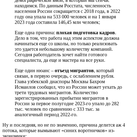
демографической ямой, в который мы сейчас
находимся. По данным Росстата, численность
населения России сокращается с 2018 года, в 2022
году она упала на 533 000 человек и на 1 января
2023 года составила 146,45 млн человек;
Еще одна причина:
плохая подготовка кадров
.
Дело в том, что работа над этим аспектом должна
начинаться еще со школы, но только реализовать
это удается небольшому количеству компаний.
Сегодня работодатель хочет найти готового
специалиста, да еще и мастера на все руки.
Еще один нюанс –
отъезд мигрантов
, который
связан, в первую очередь, с ослаблением рубля.
Глава узбекской диаспоры Москвы Бахром
Исмаилов сообщил, что из России может уехать до
трети трудовых мигрантов. Количество
зарегистрированных прибытии мигрантов в
России за первое полугодие 2023-го упало до 282
тыс. человек по сравнению с 333 тыс. за
аналогичный период 2022-го.
Ну и последняя, но не по значению, причина делится аж 4
потока, которые вымывают «синих воротничков» из-
экономики: