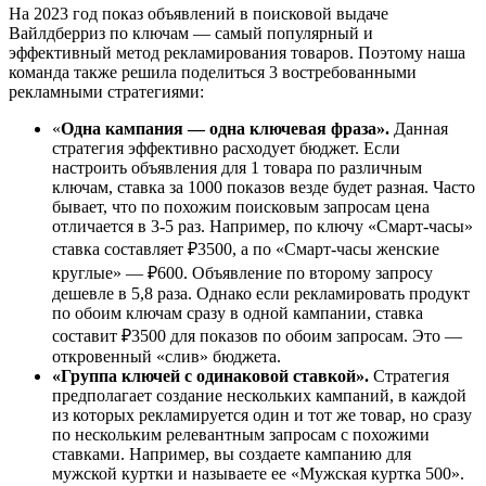
На 2023 год показ объявлений в поисковой выдаче
Вайлдберриз по ключам — самый популярный и
эффективный метод рекламирования товаров. Поэтому наша
команда также решила поделиться 3 востребованными
рекламными стратегиями:
«
Одна кампания — одна ключевая фраза».
Данная
стратегия эффективно расходует бюджет. Если
настроить объявления для 1 товара по различным
ключам, ставка за 1000 показов везде будет разная. Часто
бывает, что по похожим поисковым запросам цена
отличается в 3-5 раз. Например, по ключу «Смарт-часы»
ставка составляет ₽3500, а по «Смарт-часы женские
круглые» — ₽600. Объявление по второму запросу
дешевле в 5,8 раза. Однако если рекламировать продукт
по обоим ключам сразу в одной кампании, ставка
составит ₽3500 для показов по обоим запросам. Это —
откровенный «слив» бюджета.
«Группа ключей с одинаковой ставкой».
Стратегия
предполагает создание нескольких кампаний, в каждой
из которых рекламируется один и тот же товар, но сразу
по нескольким релевантным запросам с похожими
ставками. Например, вы создаете кампанию для
мужской куртки и называете ее «Мужская куртка 500».