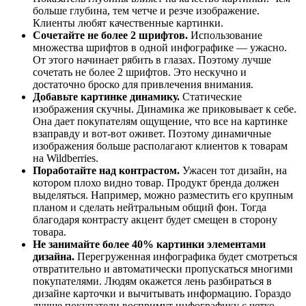
больше глубина, тем четче и резче изображение.
Клиенты любят качественные картинки.
Сочетайте не более 2 шрифтов.
Использование
множества шрифтов в одной инфографике — ужасно.
От этого начинает рябить в глазах. Поэтому лучше
сочетать не более 2 шрифтов. Это нескучно и
достаточно броско для привлечения внимания.
Добавьте картинке динамику.
Статические
изображения скучны. Динамика же приковывает к себе.
Она дает покупателям ощущение, что все на картинке
взаправду и вот-вот оживет. Поэтому динамичные
изображения больше располагают клиентов к товарам
на Wildberries.
Поработайте над контрастом.
Ужасен тот дизайн, на
котором плохо видно товар. Продукт бренда должен
выделяться. Например, можно разместить его крупным
планом и сделать нейтральным общий фон. Тогда
благодаря контрасту акцент будет смещен в сторону
товара.
Не занимайте более 40% картинки элементами
дизайна.
Перегруженная инфографика будет смотреться
отвратительно и автоматически пропускаться многими
покупателями. Людям окажется лень разбираться в
дизайне карточки и вычитывать информацию. Гораздо
лучше покупатели воспримут инфографику с четко