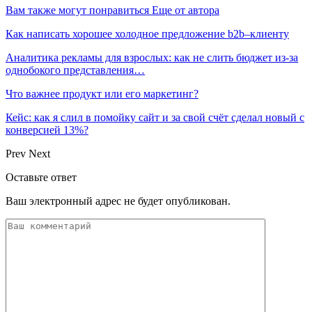
Вам также могут понравиться
Еще от автора
Как написать хорошее холодное предложение b2b–клиенту
Аналитика рекламы для взрослых: как не слить бюджет из-за
однобокого представления…
Что важнее продукт или его маркетинг?
Кейс: как я слил в помойку сайт и за свой счёт сделал новый с
конверсией 13%?
Prev
Next
Оставьте ответ
Ваш электронный адрес не будет опубликован.