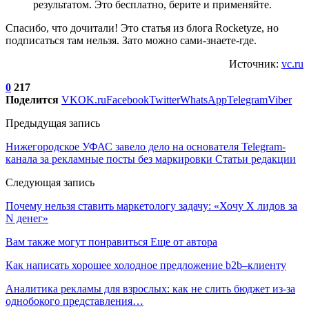
результатом. Это бесплатно, берите и применяйте.
Спасибо, что дочитали! Это статья из блога Rocketyze, но
подписаться там нельзя. Зато можно сами-знаете-где.
Источник:
vc.ru
0
217
Поделится
VK
OK.ru
Facebook
Twitter
WhatsApp
Telegram
Viber
Предыдущая запись
Нижегородское УФАС завело дело на основателя Telegram-
канала за рекламные посты без маркировки Статьи редакции
Следующая запись
Почему нельзя ставить маркетологу задачу: «Хочу X лидов за
N денег»
Вам также могут понравиться
Еще от автора
Как написать хорошее холодное предложение b2b–клиенту
Аналитика рекламы для взрослых: как не слить бюджет из-за
однобокого представления…