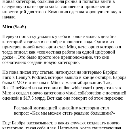
Новая категория, большая доля рынка и попытка зайти в
следующую категорию social commerce и привлечение
инвестиций для этого. Компания сделала хорошую ставку в
начале.
Miro (SaaS)
Первую попытку уложить у себя в голове модель дизайна
категорий я сделал в сентябре прошлого года. Одним из
примеров новой категории стал Miro, категорию которого я
тогда описал как «совместная работа на одной цифровой
доске». Это было просто мое предположение, что они
сознательно создали новую категорию.
Но пока писал эту статью, наткнулся на интервью Барбры
Гаго в Lenny’s Podcast, которое вышло в конце октября. Барбра
была CMO и отвечала в Miro за масштабирование. Так,
RealTimeBoard из категории online whiteboard превратился в
Miro и создал новую категорию visual collaboration c последней
оценкой в $17,5 млрд. Вот как она говорит об этом переходе:
Реальной мотивацией к дизайну категории стал
вопрос: «Как мы можем стать реально большими?»
Еще Барбра рассказывает, в каких случаях создавать новую
категорию, такая себе идея. Например, когда существующая