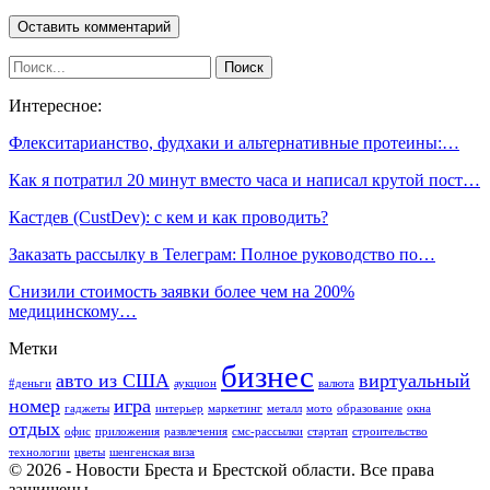
Интересное:
Флекситарианство, фудхаки и альтернативные протеины:…
Как я потратил 20 минут вместо часа и написал крутой пост…
Кастдев (CustDev): с кем и как проводить?
Заказать рассылку в Телеграм: Полное руководство по…
Снизили стоимость заявки более чем на 200%
медицинскому…
Метки
бизнес
авто из США
виртуальный
#деньги
аукцион
валюта
номер
игра
гаджеты
интерьер
маркетинг
металл
мото
образование
окна
отдых
офис
приложения
развлечения
смс-рассылки
стартап
строительство
технологии
цветы
шенгенская виза
© 2026 - Новости Бреста и Брестской области. Все права
защищены.