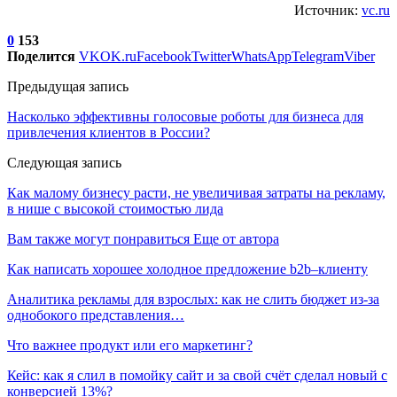
Источник:
vc.ru
0
153
Поделится
VK
OK.ru
Facebook
Twitter
WhatsApp
Telegram
Viber
Предыдущая запись
Насколько эффективны голосовые роботы для бизнеса для
привлечения клиентов в России?
Следующая запись
Как малому бизнесу расти, не увеличивая затраты на рекламу,
в нише с высокой стоимостью лида
Вам также могут понравиться
Еще от автора
Как написать хорошее холодное предложение b2b–клиенту
Аналитика рекламы для взрослых: как не слить бюджет из-за
однобокого представления…
Что важнее продукт или его маркетинг?
Кейс: как я слил в помойку сайт и за свой счёт сделал новый с
конверсией 13%?