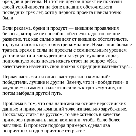
брендов и ритейла. Ни тот ни другой проект не показали
своей устойчивости на фоне внешних обстоятельств
последних трех лет, хотя у первого проекта шансы точно
были.
Если реклама, бренд и продукт — внешние проявления
бизнеса, которые не способны обеспечить долгосрочное
развитие, так как сильно зависят от внешних обстоятельств,
то, нужно искать где-то внутри компании. Нежелание больше
тратить время и силы на проекты с сомнительным уровнем
устойчивости и конкуренцией за существующий спрос,
подтолкнуло меня начать искать ответ на вопрос: «Как
качественно изменить свой подход к предпринимательству?».
Первая часть статьи описывает три типа компаний:
победители, лучшие и другие. Замечу, что и «победители» и
«лучшие» в самом начале относились к третьему типу, но
потом выбрали другой путь.
Проблема в том, что она написана на основе нероссийских
данных и примеры компаний тоже изначально зарубежные.
Поскольку статья на русском, то мне хотелось в качестве
примеров приводить наши компании, чтобы было более
наглядно. В процессе подбора примеров сделал два
неприятных и одно приятное открытие.