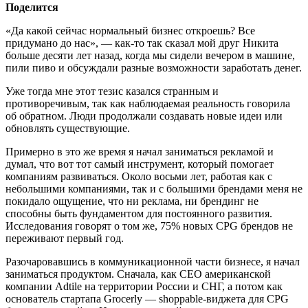
Поделится
«Да какой сейчас нормальный бизнес откроешь? Все
придумано до нас», — как-то так сказал мой друг Никита
больше десяти лет назад, когда мы сидели вечером в машине,
пили пиво и обсуждали разные возможности заработать денег.
Уже тогда мне этот тезис казался странным и
противоречивым, так как наблюдаемая реальность говорила
об обратном. Люди продолжали создавать новые идеи или
обновлять существующие.
Примерно в это же время я начал заниматься рекламой и
думал, что вот тот самый инструмент, который помогает
компаниям развиваться. Около восьми лет, работая как с
небольшими компаниями, так и с большими брендами меня не
покидало ощущение, что ни реклама, ни брендинг не
способны быть фундаментом для постоянного развития.
Исследования говорят о том же, 75% новых CPG брендов не
переживают первый год.
Разочаровавшись в коммуникационной части бизнесе, я начал
заниматься продуктом. Сначала, как CEO американской
компании Adtile на территории России и СНГ, а потом как
основатель стартапа Grocerly — shoppable-виджета для CPG