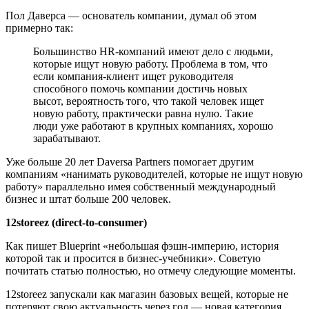
Пол Даверса — основатель компании, думал об этом
примерно так:
Большинство HR-компаний имеют дело с людьми,
которые ищут новую работу. Проблема в том, что
если компания-клиент ищет руководителя
способного помочь компании достичь новых
высот, вероятность того, что такой человек ищет
новую работу, практически равна нулю. Такие
люди уже работают в крупных компаниях, хорошо
зарабатывают.
Уже больше 20 лет Daversa Partners помогает другим
компаниям «нанимать руководителей, которые не ищут новую
работу» параллельно имея собственный международный
бизнес и штат больше 200 человек.
12storeez (direct-to-consumer)
Как пишет Blueprint «небольшая фэшн-империю, история
которой так и просится в бизнес-учебники». Советую
почитать статью полностью, но отмечу следующие моменты.
12storeez запускали как магазин базовых вещей, которые не
потеряют свою актуальность через год — новая категория.