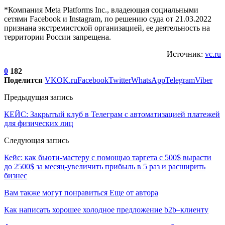
*Компания Meta Platforms Inc., владеющая социальными
сетями Facebook и Instagram, по решению суда от 21.03.2022
признана экстремистской организацией, ее деятельность на
территории России запрещена.
Источник:
vc.ru
0
182
Поделится
VK
OK.ru
Facebook
Twitter
WhatsApp
Telegram
Viber
Предыдущая запись
КЕЙС: Закрытый клуб в Телеграм с автоматизацией платежей
для физических лиц
Следующая запись
Кейс: как бьюти-мастеру с помощью таргета с 500$ вырасти
до 2500$ за месяц-увеличить прибыль в 5 раз и расширить
бизнес
Вам также могут понравиться
Еще от автора
Как написать хорошее холодное предложение b2b–клиенту