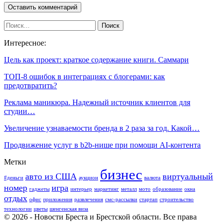
Интересное:
Цель как проект: краткое содержание книги. Саммари
ТОП-8 ошибок в интеграциях с блогерами: как
предотвратить?
Реклама маникюра. Надежный источник клиентов для
студии…
Увеличение узнаваемости бренда в 2 раза за год. Какой…
Продвижение услуг в b2b-нише при помощи AI-контента
Метки
бизнес
авто из США
виртуальный
#деньги
аукцион
валюта
номер
игра
гаджеты
интерьер
маркетинг
металл
мото
образование
окна
отдых
офис
приложения
развлечения
смс-рассылки
стартап
строительство
технологии
цветы
шенгенская виза
© 2026 - Новости Бреста и Брестской области. Все права