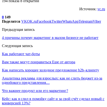
194 показа 8 открытий
Источник:
vc.ru
0
149
Поделится
VK
OK.ru
Facebook
Twitter
WhatsApp
Telegram
Viber
Предыдущая запись
4 причины почему маркетинг в малом бизнесе не работает
Следующая запись
Как работают чат-боты
Вам также могут понравиться
Еще от автора
Как написать хорошее холодное предложение b2b–клиенту
Аналитика рекламы для взрослых: как не слить бюджет из-за
однобокого представления…
Что важнее продукт или его маркетинг?
Кейс: как я слил в помойку сайт и за свой счёт сделал новый с
конверсией 13%?