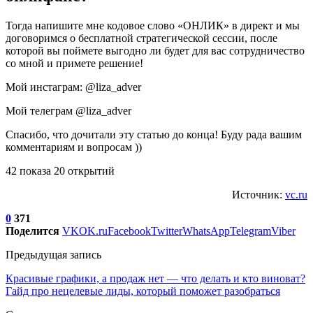
Тогда напишите мне кодовое слово «ОНЛИК» в директ и мы
договоримся о бесплатной стратегической сессии, после
которой вы поймете выгодно ли будет для вас сотрудничество
со мной и примете решение!
Мой инстаграм: @liza_adver
Мой телеграм @liza_adver
Спасибо, что дочитали эту статью до конца! Буду рада вашим
комментариям и вопросам ))
42 показа 20 открытий
Источник:
vc.ru
0
371
Поделится
VK
OK.ru
Facebook
Twitter
WhatsApp
Telegram
Viber
Предыдущая запись
Красивые графики, а продаж нет — что делать и кто виноват?
Гайд про нецелевые лиды, который поможет разобраться