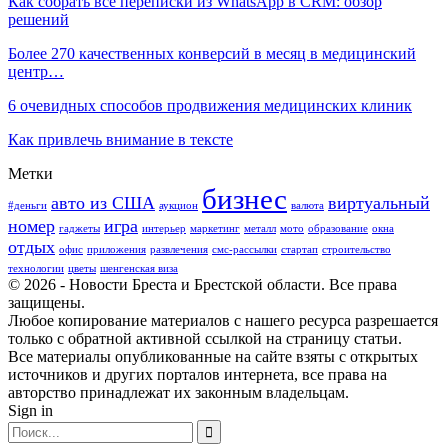
Как собрать все переписки из WhatsApp в CRM: обзор
решений
Более 270 качественных конверсий в месяц в медицинский
центр…
6 очевидных способов продвижения медицинских клиник
Как привлечь внимание в тексте
Метки
бизнес
авто из США
виртуальный
#деньги
аукцион
валюта
номер
игра
гаджеты
интерьер
маркетинг
металл
мото
образование
окна
отдых
офис
приложения
развлечения
смс-рассылки
стартап
строительство
технологии
цветы
шенгенская виза
© 2026 - Новости Бреста и Брестской области. Все права
защищены.
Любое копирование материалов с нашего ресурса разрешается
только с обратной активной ссылкой на страницу статьи.
Все материалы опубликованные на сайте взяты с открытых
источников и других порталов интернета, все права на
авторство принадлежат их законным владельцам.
Sign in