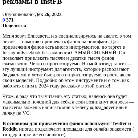
рекламы в InstFB
Опубликовано
Дек 26, 2023
0
371
Поделится
Меня зовут Елизавета, и я специализируюсь на адалте, в том
числе — помогаю привлекать фанов на онлифанс. Для
привлечения фанов есть много инструментов, но таргет в
InstagramFacebook без сомнения САМЫЙ СИЛЬНЫЙ. Он
позволяет привлекать тысячи и десятки тысяч фанов
ежемесячно. Четко и прогнозируемо. На мой взгляд таргет —
эту лучший инструмент для агентств, которые располагают
бюджетами и хотят быстрого и прогнозируемого роста акков
своих моделей. Подробно об этом инструменте и о том, как
работать с ним в 2024 году расскажу в этой статье!
Чтож, я рада что ты читаешь эту статью, надеюсь она будет
максимально полезной для тебя, а если возникнут вопросы —
ты всегда можешь написать мне в телегу @liza_adver или в
личку на VC.
В основном для привлечения фанов используют
Twitter и
Reddit
, иногда подключают площадки для онлайн знакомств (
тиндер и прочие его аналоги).