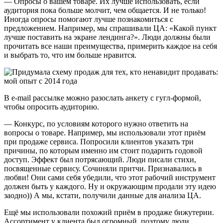
— Опросы о вашем товаре. Их лучше использовать, если
аудитория пока больше молчит, чем общается. И не только!
Иногда опросы помогают лучше познакомиться с
предложением. Например, мы спрашивали ЦА: «Какой пункт
лучше поставить на экране лендинга?». Люди должны были
прочитать все наши преимущества, примерить каждое на себя
и выбрать то, что им больше нравится.
В e-mail рассылке можно разослать анкету с гугл-формой,
чтобы опросить аудиторию.
— Конкурс, по условиям которого нужно ответить на
вопросы о товаре. Например, мы использовали этот приём
при продаже сервиса. Попросили клиентов указать три
причины, по которым именно им стоит подарить годовой
доступ. Эффект был потрясающий. Люди писали стихи,
посвященные сервису. Сочиняли притчи. Признавались в
любви! Они сами себя убедили, что этот рабочий инструмент
должен быть у каждого. Ну и окружающим продали эту идею
заодно)) А мы, кстати, получили данные для анализа ЦА.
Ещё мы использовали похожий приём в продаже бижутерии.
Ассортимент у клиента был огромный, поэтому люди