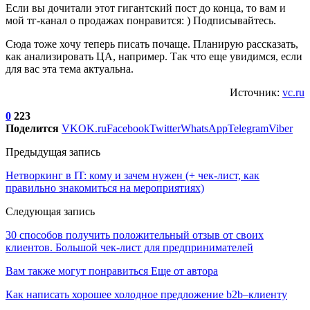
Если вы дочитали этот гигантский пост до конца, то вам и
мой тг-канал о продажах понравится: ) Подписывайтесь.
Сюда тоже хочу теперь писать почаще. Планирую рассказать,
как анализировать ЦА, например. Так что еще увидимся, если
для вас эта тема актуальна.
Источник:
vc.ru
0
223
Поделится
VK
OK.ru
Facebook
Twitter
WhatsApp
Telegram
Viber
Предыдущая запись
Нетворкинг в IT: кому и зачем нужен (+ чек-лист, как
правильно знакомиться на мероприятиях)
Следующая запись
30 способов получить положительный отзыв от своих
клиентов. Большой чек-лист для предпринимателей
Вам также могут понравиться
Еще от автора
Как написать хорошее холодное предложение b2b–клиенту