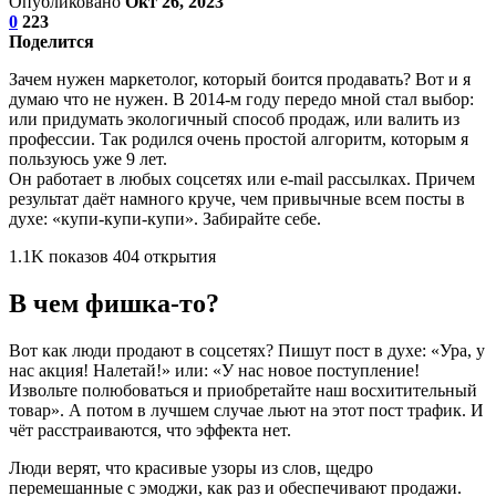
Опубликовано
Окт 26, 2023
0
223
Поделится
Зачем нужен маркетолог, который боится продавать? Вот и я
думаю что не нужен. В 2014-м году передо мной стал выбор:
или придумать экологичный способ продаж, или валить из
профессии. Так родился очень простой алгоритм, которым я
пользуюсь уже 9 лет.
Он работает в любых соцсетях или e-mail рассылках. Причем
результат даёт намного круче, чем привычные всем посты в
духе: «купи-купи-купи». Забирайте себе.
1.1K показов 404 открытия
В чем фишка-то?
Вот как люди продают в соцсетях? Пишут пост в духе: «Ура, у
нас акция! Налетай!» или: «У нас новое поступление!
Извольте полюбоваться и приобретайте наш восхитительный
товар». А потом в лучшем случае льют на этот пост трафик. И
чёт расстраиваются, что эффекта нет.
Люди верят, что красивые узоры из слов, щедро
перемешанные с эмоджи, как раз и обеспечивают продажи.