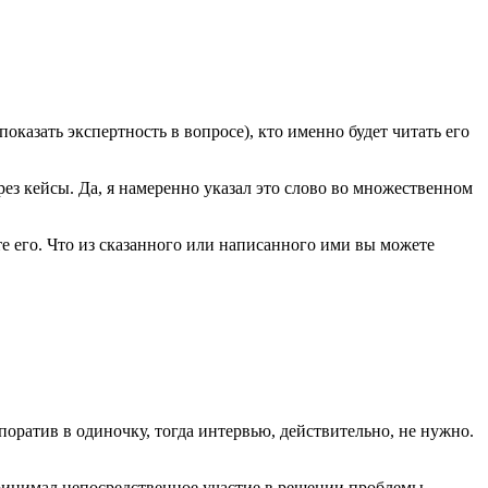
показать экспертность в вопросе), кто именно будет читать его
ерез кейсы. Да, я намеренно указал это слово во множественном
е его. Что из сказанного или написанного ими вы можете
поратив в одиночку, тогда интервью, действительно, не нужно.
принимал непосредственное участие в решении проблемы