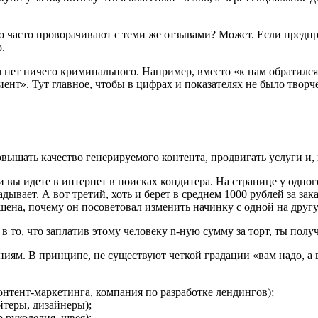
о часто проворачивают с теми же отзывами? Может. Если предпр
.
ет ничего криминального. Например, вместо «к нам обратился 
иент». Тут главное, чтобы в цифрах и показателях не было твор
вышать качество генерируемого контента, продвигать услуги и, 
вы идете в интернет в поисках кондитера. На странице у одного
ывает. А вот третий, хоть и берет в среднем 1000 рублей за зака
шена, почему он посоветовал изменить начинку с одной на другу
 то, что заплатив этому человеку n-ную сумму за торт, ты полу
иям. В принципе, не существуют четкой градации «вам надо, а 
контент-маркетинга, компания по разработке лендингов);
йтеры, дизайнеры);
р рукоделия, швея);