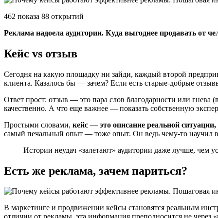
462 показа 88 открытий
Реклама надоела аудитории. Куда выгоднее продавать от че
Кейс vs отзыв
Сегодня на какую площадку ни зайди, каждый второй предприни
клиента. Казалось бы ― зачем? Если есть старые-добрые отзыв
Ответ прост: отзыв ― это пара слов благодарности или гнева 
качественно. А что еще важнее ― показать собственную экспер
Простыми словами,
кейс ― это описание реальной ситуации,
самый печальный опыт ― тоже опыт. Он ведь чему-то научил ва
Истории неудач «залетают» аудитории даже лучше, чем ус
Есть же реклама, зачем париться?
В маркетинге и продвижении кейсы становятся реальным инстр
отличии от рекламы, эта информация преподносится не через «к