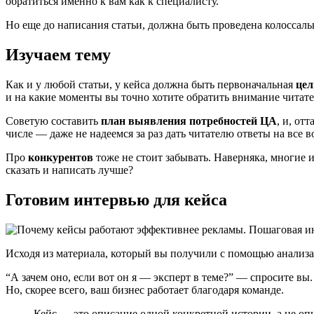
обратиться именно к вам как к специалисту.
Но еще до написания статьи, должна быть проведена колоссаль
Изучаем тему
Как и у любой статьи, у кейса должна быть первоначальная
цел
и на какие моменты вы точно хотите обратить внимание читате
Советую составить
план выявления потребностей ЦА
, и, от
числе ― даже не надеемся за раз дать читателю ответы на все 
Про
конкурентов
тоже не стоит забывать. Наверняка, многие 
сказать и написать лучше?
Готовим интервью для кейса
Исходя из материала, который вы получили с помощью анализа
“А зачем оно, если вот он я ― эксперт в теме?” ― спросите вы
Но, скорее всего, ваш бизнес работает благодаря команде.
Кейс ― это описание одной конкретной истории, а не оп