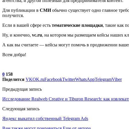
агентства, и другой полезный для предпринимателя контент.
Для публикации в
СМИ
обычно существует одно главное требо
получится.
Если в вашей сфере есть
тематические
площадки
, такие как п
Ну, и конечно,
vc.ru
, на котором мы размещаем кейсы наших кли
А как вы считаете ― кейсы могут помочь в продвижении ваше
Всем добра!
0
158
Поделится
VK
OK.ru
Facebook
Twitter
WhatsApp
Telegram
Viber
Предыдущая запись
Исследование Realweb Creative и Tiburon Research: как извлек
Следующая запись
Яндекс выкатил собственный Telegram Ads
Вам также могут понравиться
Еще от автора