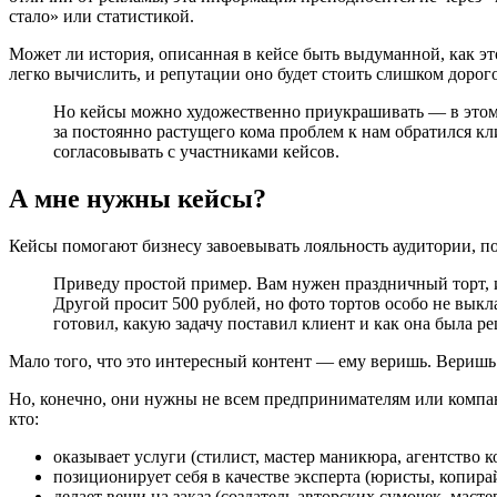
стало» или статистикой.
Может ли история, описанная в кейсе быть выдуманной, как эт
легко вычислить, и репутации оно будет стоить слишком дорого
Но кейсы можно художественно приукрашивать ― в этом н
за постоянно растущего кома проблем к нам обратился кл
согласовывать с участниками кейсов.
А мне нужны кейсы?
Кейсы помогают бизнесу завоевывать лояльность аудитории, по
Приведу простой пример. Вам нужен праздничный торт, и 
Другой просит 500 рублей, но фото тортов особо не выклад
готовил, какую задачу поставил клиент и как она была ре
Мало того, что это интересный контент ― ему веришь. Веришь в
Но, конечно, они нужны не всем предпринимателям или компан
кто:
оказывает услуги (стилист, мастер маникюра, агентство 
позиционирует себя в качестве эксперта (юристы, копира
делает вещи на заказ (создатель авторских сумочек, масте