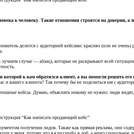
ловека к человеку
.
Такие отношения строятся на доверии, а 
матель делится с аудиторией кейсами: красиво (или не очень) р
ы.
(в лучшем случае ― абзац), которые не раскрывают всей ситуаци
тность.
 в которой к
вам обратился клиент, а вы помогли решить его 
с и вашего клиента? Так почему бы не поделиться им с аудитор
пешные кейсы. Думаю, объяснять никому не нужно: люди видят, 
ументом получения лидов. Также как прямая реклама, они содер
упи у меня, потому что я классный» в лоб, а через социальное д