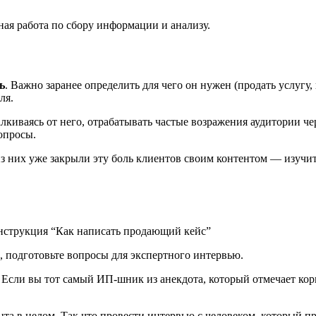
ная работа по сбору информации и анализу.
ь
. Важно заранее определить для чего он нужен (продать услугу, 
ля.
талкиваясь от него, отрабатывать частые возражения аудитории ч
вопросы.
из них уже закрыли эту боль клиентов своим контентом ― изучит
, подготовьте вопросы для экспертного интервью.
. Если вы тот самый ИП-шник из анекдота, который отмечает кор
ыта в целом. Так что провести интервью с человеком, который 