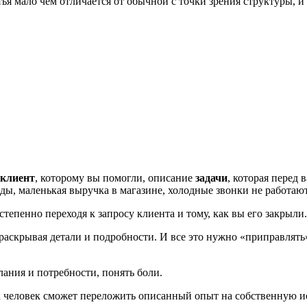
ья мало чем отличается от обычной с точки зрения структуры, и 
клиент
, которому вы помогли, описание
задачи
, которая перед 
ды, маленькая выручка в магазине, холодные звонки не работают 
степенно переходя к запросу клиента и тому, как вы его закрыли.
ия раскрывая детали и подробности. И все это нужно «приправл
лания и потребности, понять боли.
 Так человек сможет переложить описанный опыт на собственную