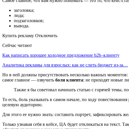
Самое главное, что вам нужно понимать ― это то, что кейс-стат
заголовка;
лида;
подзаголовков;
вывода.
Купить рекламу Отключить
Сейчас читают
Как написать хорошее холодное предложение b2b–клиенту
Аналитика рекламы для взрослых: как не слить бюджет из-за…
Но в ней должны присутствовать несколько важных моментов:
самое главное ― озвучить
боли
клиента
: не приходят новые ли
Также я бы советовал начинать статью с горячей темы, по
То есть, боль указывать в самом начале, по ходу повествован
целевую аудиторию.
Для этого ее нужно знать: составить портрет, зафиксировать же
Только узнавая себя в кейсе, ЦА будет откликаться на текст.