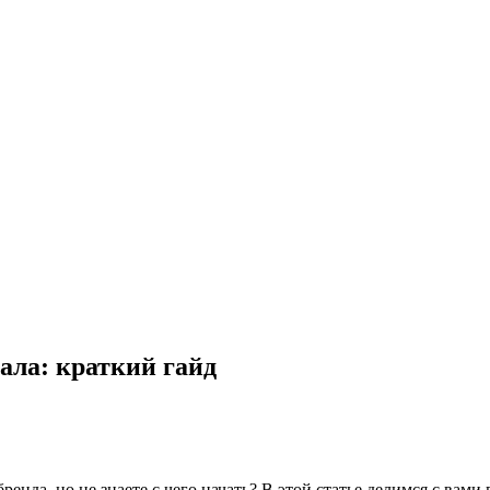
ала: краткий гайд
нда, но не знаете с чего начать? В этой статье делимся с вами 