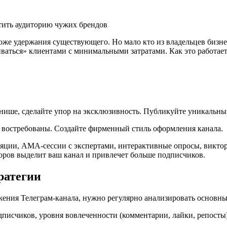
атить аудиторию чужих брендов
оже удержания существующего. Но мало кто из владельцев бизне
аться» клиентами с минимальными затратами. Как это работает 
нише, сделайте упор на эксклюзивность. Публикуйте уникальный
а востребованы. Создайте фирменный стиль оформления канала.
ляции, AMA-сессии с экспертами, интерактивные опросы, викто
оров выделит ваш канал и привлечет больше подписчиков.
ратегии
ения Телеграм-канала, нужно регулярно анализировать основны
писчиков, уровня вовлеченности (комментарии, лайки, репосты