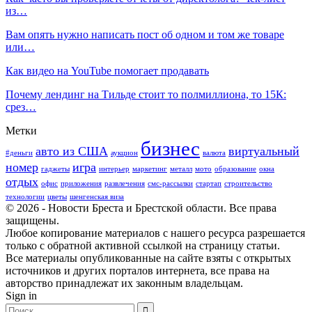
из…
Вам опять нужно написать пост об одном и том же товаре
или…
Как видео на YouTube помогает продавать
Почему лендинг на Тильде стоит то полмиллиона, то 15К:
срез…
Метки
бизнес
авто из США
виртуальный
#деньги
аукцион
валюта
номер
игра
гаджеты
интерьер
маркетинг
металл
мото
образование
окна
отдых
офис
приложения
развлечения
смс-рассылки
стартап
строительство
технологии
цветы
шенгенская виза
© 2026 - Новости Бреста и Брестской области. Все права
защищены.
Любое копирование материалов с нашего ресурса разрешается
только с обратной активной ссылкой на страницу статьи.
Все материалы опубликованные на сайте взяты с открытых
источников и других порталов интернета, все права на
авторство принадлежат их законным владельцам.
Sign in