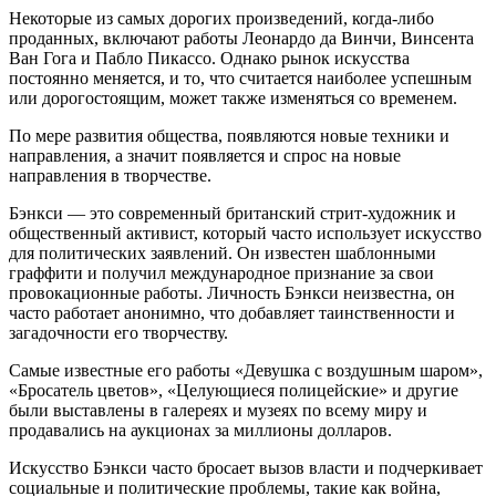
Некоторые из самых дорогих произведений, когда-либо
проданных, включают работы Леонардо да Винчи, Винсента
Ван Гога и Пабло Пикассо. Однако рынок искусства
постоянно меняется, и то, что считается наиболее успешным
или дорогостоящим, может также изменяться со временем.
По мере развития общества, появляются новые техники и
направления, а значит появляется и спрос на новые
направления в творчестве.
Бэнкси — это современный британский стрит-художник и
общественный активист, который часто использует искусство
для политических заявлений. Он известен шаблонными
граффити и получил международное признание за свои
провокационные работы. Личность Бэнкси неизвестна, он
часто работает анонимно, что добавляет таинственности и
загадочности его творчеству.
Самые известные его работы «Девушка с воздушным шаром»,
«Бросатель цветов», «Целующиеся полицейские» и другие
были выставлены в галереях и музеях по всему миру и
продавались на аукционах за миллионы долларов.
Искусство Бэнкси часто бросает вызов власти и подчеркивает
социальные и политические проблемы, такие как война,